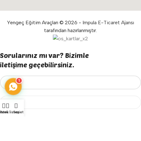
Yengeç Eğitim Araçları © 2026 -
Impula E-Ticaret Ajansı
tarafından hazırlanmıştır.
Sorularınız mı var? Bizimle
iletişime geçebilirsiniz.
1
Menü
İstek listesi
Sepet