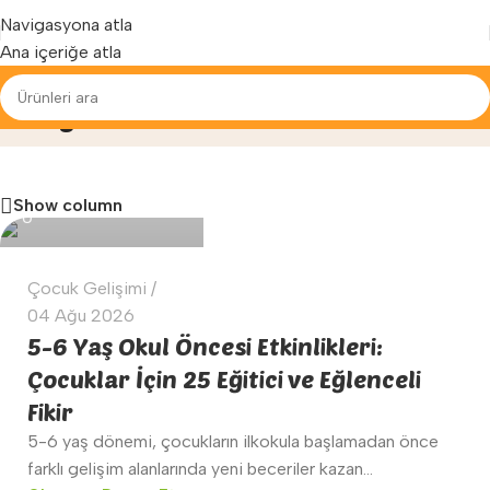
Yenilenen arayüzümüz ile hizmetinizdeyiz...
Navigasyona atla
Ana içeriğe atla
Blog
Ana Sayfa
»
Blog
info@impula.com
Show column
0
Çocuk Gelişimi
04 Ağu 2026
5-6 Yaş Okul Öncesi Etkinlikleri:
Çocuklar İçin 25 Eğitici ve Eğlenceli
Fikir
5-6 yaş dönemi, çocukların ilkokula başlamadan önce
farklı gelişim alanlarında yeni beceriler kazan...