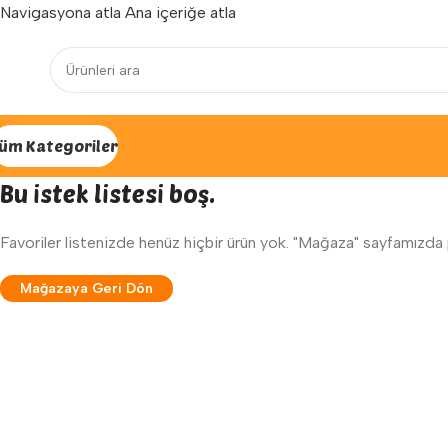
Navigasyona atla
Ana içeriğe atla
Yenilenen arayüzümüz ile hizmetinizdeyiz...
üm Kategoriler
Bu istek listesi boş.
Favoriler listenizde henüz hiçbir ürün yok. "Mağaza" sayfamızda pe
Mağazaya Geri Dön