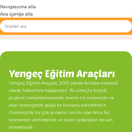
Yenilenen arayüzümüz ile hizmetinizdeyiz...
Navigasyona atla
Ana içeriğe atla
Hakkımızda
Ana Sayfa
»
Hakkımızda
Yengeç Eğitim Araçları
Yengeç Eğitim Araçları, 2013 yılında Antalya merkezli
olarak faaliyetine başlamıştır. Bu süreçte birçok
projenin tamamlanmasında önemli rol oynamıştır ve
ürün tedariğinde güçlü bir konuma yükselmiştir.
Günümüzde bir çok projenin tercihi olan firma hız
kesmeden üretimlerine ve ürünt tedariğine devam
etmektedir.