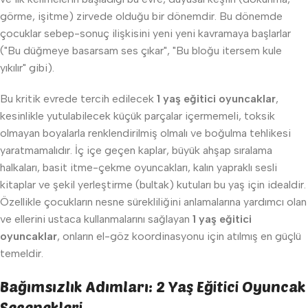
görme, işitme) zirvede olduğu bir dönemdir. Bu dönemde
çocuklar sebep-sonuç ilişkisini yeni yeni kavramaya başlarlar
("Bu düğmeye basarsam ses çıkar", "Bu bloğu itersem kule
yıkılır" gibi).
Bu kritik evrede tercih edilecek
1 yaş eğitici oyuncaklar
,
kesinlikle yutulabilecek küçük parçalar içermemeli, toksik
olmayan boyalarla renklendirilmiş olmalı ve boğulma tehlikesi
yaratmamalıdır. İç içe geçen kaplar, büyük ahşap sıralama
halkaları, basit itme-çekme oyuncakları, kalın yapraklı sesli
kitaplar ve şekil yerleştirme (bultak) kutuları bu yaş için idealdir.
Özellikle çocukların nesne sürekliliğini anlamalarına yardımcı olan
ve ellerini ustaca kullanmalarını sağlayan
1 yaş eğitici
oyuncaklar
, onların el-göz koordinasyonu için atılmış en güçlü
temeldir.
Bağımsızlık Adımları: 2 Yaş Eğitici Oyuncak
Seçenekleri