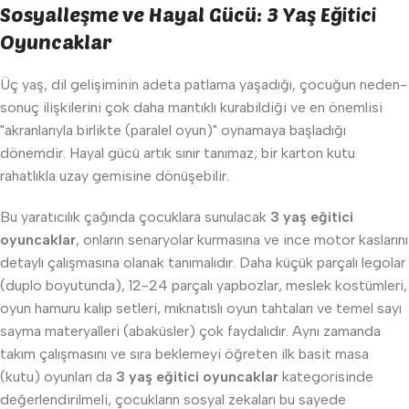
Sosyalleşme ve Hayal Gücü: 3 Yaş Eğitici
Oyuncaklar
Üç yaş, dil gelişiminin adeta patlama yaşadığı, çocuğun neden-
sonuç ilişkilerini çok daha mantıklı kurabildiği ve en önemlisi
"akranlarıyla birlikte (paralel oyun)" oynamaya başladığı
dönemdir. Hayal gücü artık sınır tanımaz; bir karton kutu
rahatlıkla uzay gemisine dönüşebilir.
Bu yaratıcılık çağında çocuklara sunulacak
3 yaş eğitici
oyuncaklar
, onların senaryolar kurmasına ve ince motor kaslarını
detaylı çalışmasına olanak tanımalıdır. Daha küçük parçalı legolar
(duplo boyutunda), 12-24 parçalı yapbozlar, meslek kostümleri,
oyun hamuru kalıp setleri, mıknatıslı oyun tahtaları ve temel sayı
sayma materyalleri (abaküsler) çok faydalıdır. Aynı zamanda
takım çalışmasını ve sıra beklemeyi öğreten ilk basit masa
(kutu) oyunları da
3 yaş eğitici oyuncaklar
kategorisinde
değerlendirilmeli, çocukların sosyal zekaları bu sayede