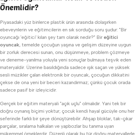
Önemlidir?
Piyasadaki yüz binlerce plastik ürün arasında dolaşırken
ebeveynlerin ve eğitimcilerin en sık sorduğu soru şudur: "Bir
oyuncağı 'eğitici' kılan şey tam olarak nedir?" Bir
eğitici
oyuncak
, temelde çocuğun yaşına ve gelişim düzeyine uygun
bir zorluk derecesi sunan, onu düşünmeye, problem çözmeye
ve deneme-yanılma yoluyla yeni sonuçlar bulmaya teşvik eden
materyaldir. Üzerine basıldığında sadece ışık saçan ve yüksek
sesli müzikler çalan elektronik bir oyuncak, çocuğun dikkatini
çekse de ona yeni bir beceri kazandırmaz; çünkü çocuk orada
sadece pasif bir izleyicidir.
Gerçek bir eğitim materyali "açık uçlu" olmalıdır. Yani tek bir
doğru oynanış biçimi yoktur; çocuk kendi hayal gücüyle onu her
seferinde farklı bir şeye dönüştürebilir. Ahşap bloklar, tak-çıkar
parçalar, sıralama halkaları ve yapbozlar bu tanıma uyan
mükemmel örneklerdir. Düzenli olarak bu tür doğru materyallerle