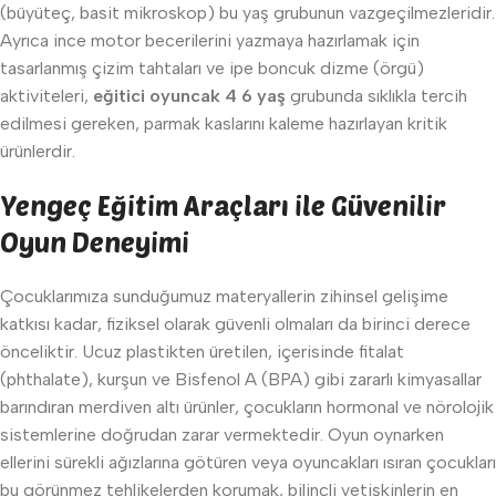
(büyüteç, basit mikroskop) bu yaş grubunun vazgeçilmezleridir.
Ayrıca ince motor becerilerini yazmaya hazırlamak için
tasarlanmış çizim tahtaları ve ipe boncuk dizme (örgü)
aktiviteleri,
eğitici oyuncak 4 6 yaş
grubunda sıklıkla tercih
edilmesi gereken, parmak kaslarını kaleme hazırlayan kritik
ürünlerdir.
Yengeç Eğitim Araçları ile Güvenilir
Oyun Deneyimi
Çocuklarımıza sunduğumuz materyallerin zihinsel gelişime
katkısı kadar, fiziksel olarak güvenli olmaları da birinci derece
önceliktir. Ucuz plastikten üretilen, içerisinde fitalat
(phthalate), kurşun ve Bisfenol A (BPA) gibi zararlı kimyasallar
barındıran merdiven altı ürünler, çocukların hormonal ve nörolojik
sistemlerine doğrudan zarar vermektedir. Oyun oynarken
ellerini sürekli ağızlarına götüren veya oyuncakları ısıran çocukları
bu görünmez tehlikelerden korumak, bilinçli yetişkinlerin en