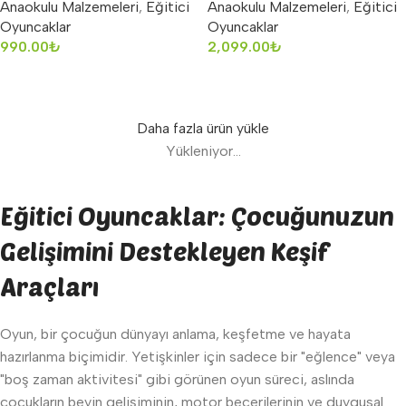
Anaokulu Malzemeleri
,
Eğitici
Anaokulu Malzemeleri
,
Eğitici
Oyuncaklar
Oyuncaklar
990.00
₺
2,099.00
₺
Sepete Ekle
Sepete Ekle
Daha fazla ürün yükle
Yükleniyor...
Eğitici Oyuncaklar: Çocuğunuzun
Gelişimini Destekleyen Keşif
Araçları
Oyun, bir çocuğun dünyayı anlama, keşfetme ve hayata
hazırlanma biçimidir. Yetişkinler için sadece bir "eğlence" veya
"boş zaman aktivitesi" gibi görünen oyun süreci, aslında
çocukların beyin gelişiminin, motor becerilerinin ve duygusal