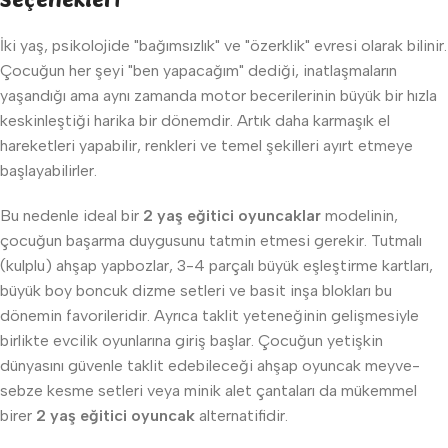
İki yaş, psikolojide "bağımsızlık" ve "özerklik" evresi olarak bilinir.
Çocuğun her şeyi "ben yapacağım" dediği, inatlaşmaların
yaşandığı ama aynı zamanda motor becerilerinin büyük bir hızla
keskinleştiği harika bir dönemdir. Artık daha karmaşık el
hareketleri yapabilir, renkleri ve temel şekilleri ayırt etmeye
başlayabilirler.
Bu nedenle ideal bir
2 yaş eğitici oyuncaklar
modelinin,
çocuğun başarma duygusunu tatmin etmesi gerekir. Tutmalı
(kulplu) ahşap yapbozlar, 3-4 parçalı büyük eşleştirme kartları,
büyük boy boncuk dizme setleri ve basit inşa blokları bu
dönemin favorileridir. Ayrıca taklit yeteneğinin gelişmesiyle
birlikte evcilik oyunlarına giriş başlar. Çocuğun yetişkin
dünyasını güvenle taklit edebileceği ahşap oyuncak meyve-
sebze kesme setleri veya minik alet çantaları da mükemmel
birer
2 yaş eğitici oyuncak
alternatifidir.