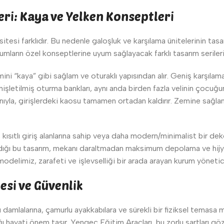
eri: Kaya ve Yelken Konseptleri
itesi farklıdır. Bu nedenle galoşluk ve karşılama ünitelerinin ta
rumların özel konseptlerine uyum sağlayacak farklı tasarım serile
ni “kaya” gibi sağlam ve oturaklı yapısından alır. Geniş karşılama 
nişletilmiş oturma bankları, aynı anda birden fazla velinin çocuğu
 alanıyla, girişlerdeki kaosu tamamen ortadan kaldırır. Zemine sa
 kısıtlı giriş alanlarına sahip veya daha modern/minimalist bir de
aldığı bu tasarım, mekanı daraltmadan maksimum depolama ve hijyen
imiz, zarafeti ve işlevselliği bir arada arayan kurum yöneticileri
esi ve Güvenlik
 damlalarına, çamurlu ayakkabılara ve sürekli bir fiziksel temasa
lığı hayati önem taşır. Yengeç Eğitim Araçları, bu zorlu şartları 