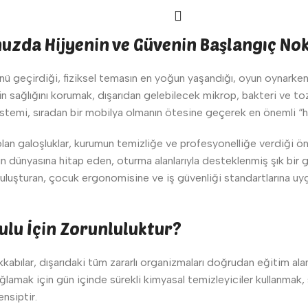
uzda Hijyenin ve Güvenin Başlangıç Nok
ü geçirdiği, fiziksel temasın en yoğun yaşandığı, oyun oynarken s
 sağlığını korumak, dışarıdan gelebilecek mikrop, bakteri ve tozl
stemi, sıradan bir mobilya olmanın ötesine geçerek en önemli “hij
 olan galoşluklar, kurumun temizliğe ve profesyonelliğe verdiği ö
rın dünyasına hitap eden, oturma alanlarıyla desteklenmiş şık bir g
 buluşturan, çocuk ergonomisine ve iş güvenliği standartlarına u
lu İçin Zorunluluktur?
kkabılar, dışarıdaki tüm zararlı organizmaları doğrudan eğitim alanl
sağlamak için gün içinde sürekli kimyasal temizleyiciler kullanmak,
nsiptir.