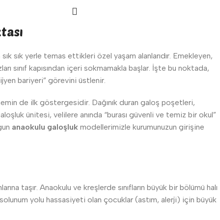
tası
ık sık yerle temas ettikleri özel yaşam alanlarıdır. Emekleyen,
arı sınıf kapısından içeri sokmamakla başlar. İşte bu noktada,
yen bariyeri” görevini üstlenir.
nemin de ilk göstergesidir. Dağınık duran galoş poşetleri,
aloşluk ünitesi, velilere anında “burası güvenli ve temiz bir okul”
ygun
anaokulu galoşluk
modellerimizle kurumunuzun girişine
arına taşır. Anaokulu ve kreşlerde sınıfların büyük bir bölümü halı
 solunum yolu hassasiyeti olan çocuklar (astım, alerji) için büyük