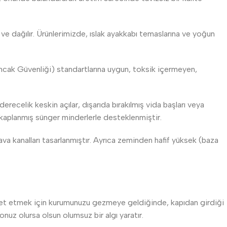
e dağılır. Ürünlerimizde, ıslak ayakkabı temaslarına ve yoğun
yuncak Güvenliği) standartlarına uygun, toksik içermeyen,
recelik keskin açılar, dışarıda bırakılmış vida başları veya
 kaplanmış sünger minderlerle desteklenmiştir.
a kanalları tasarlanmıştır. Ayrıca zeminden hafif yüksek (baza
anet etmek için kurumunuzu gezmeye geldiğinde, kapıdan girdiği
onuz olursa olsun olumsuz bir algı yaratır.