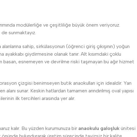
sarımında modülerliğe ve çeşitliliğe büyük önem veriyoruz.
ri de sunmaktayız.
alanlarına sahip, sirkülasyonun (öğrenci giriş çıkışının) yoğun
na ayakkabı giydirmesine olanak tanır. Alt kısımdaki çoklu
ğlam basan, esnemeyen ve devrilme riski taşımayan bu ağır hizmet
korasyon çizgisi benimseyen butik anaokulları için idealdir. Yan
 alanı sunar. Keskin hatlardan tamamen arındırılmış oval yapısı
nin ilk tercihleri arasında yer alır.
 maruz kalır. Bu yüzden kurumunuza bir
anaokulu galoşluk
ünitesi
göz önünde bulundurarak üretim sürecinde tavizsiz bir kalite