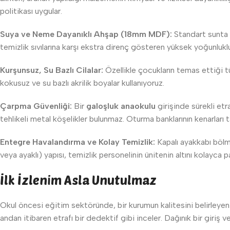
politikası uygular.
Suya ve Neme Dayanıklı Ahşap (18mm MDF):
Standart sunta v
temizlik sıvılarına karşı ekstra direnç gösteren yüksek yoğunlukl
Kurşunsuz, Su Bazlı Cilalar:
Özellikle çocukların temas ettiği t
kokusuz ve su bazlı akrilik boyalar kullanıyoruz.
Çarpma Güvenliği:
Bir
galoşluk anaokulu
girişinde sürekli etr
tehlikeli metal köşelikler bulunmaz. Oturma banklarının kenarlar
Entegre Havalandırma ve Kolay Temizlik:
Kapalı ayakkabı bölm
veya ayaklı) yapısı, temizlik personelinin ünitenin altını kolayca 
İlk İzlenim Asla Unutulmaz
Okul öncesi eğitim sektöründe, bir kurumun kalitesini belirley
andan itibaren etrafı bir dedektif gibi inceler. Dağınık bir giriş v