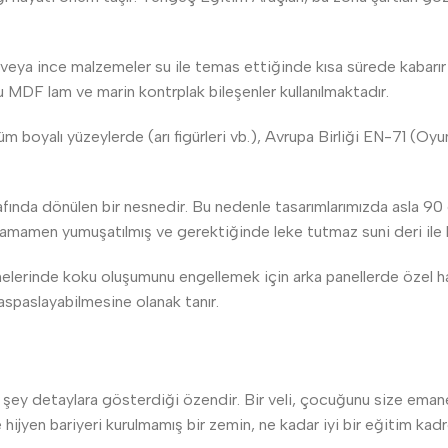
eya ince malzemeler su ile temas ettiğinde kısa sürede kabarır v
u MDF lam ve marin kontrplak bileşenler kullanılmaktadır.
üm boyalı yüzeylerde (arı figürleri vb.), Avrupa Birliği EN-71 (O
afında dönülen bir nesnedir. Bu nedenle tasarımlarımızda asla 90 de
ı tamamen yumuşatılmış ve gerektiğinde leke tutmaz suni deri ile
elerinde koku oluşumunu engellemek için arka panellerde özel hav
paspaslayabilmesine olanak tanır.
en şey detaylara gösterdiği özendir. Bir veli, çocuğunu size em
e hijyen bariyeri kurulmamış bir zemin, ne kadar iyi bir eğitim kadr