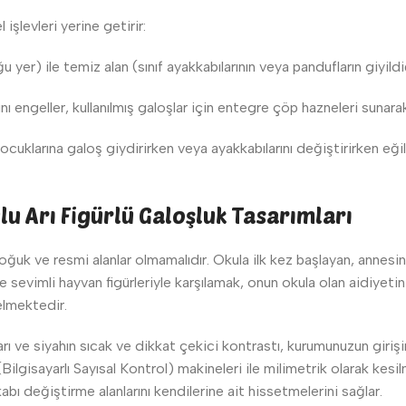
işlevleri yerine getirir:
u yer) ile temiz alan (sınıf ayakkabılarının veya pandufların giyild
nı engeller, kullanılmış galoşlar için entegre çöp hazneleri sunarak 
ocuklarına galoş giydirirken veya ayakkabılarını değiştirirken eği
u Arı Figürlü Galoşluk Tasarımları
soğuk ve resmi alanlar olmamalıdır. Okula ilk kez başlayan, annesin
 sevimli hayvan figürleriyle karşılamak, onun okula olan aidiyetin
lmektedir.
r. Sarı ve siyahın sıcak ve dikkat çekici kontrastı, kurumunuzun gir
ilgisayarlı Sayısal Kontrol) makineleri ile milimetrik olarak kesil
ı değiştirme alanlarını kendilerine ait hissetmelerini sağlar.