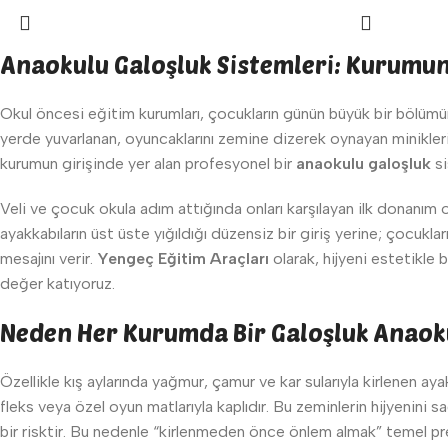
Anaokulu Galoşluk Sistemleri: Kurumun
Okul öncesi eğitim kurumları, çocukların günün büyük bir bölümün
yerde yuvarlanan, oyuncaklarını zemine dizerek oynayan miniklerin
kurumun girişinde yer alan profesyonel bir
anaokulu galoşluk
si
Veli ve çocuk okula adım attığında onları karşılayan ilk donanım
ayakkabıların üst üste yığıldığı düzensiz bir giriş yerine; çocukla
mesajını verir.
Yengeç Eğitim Araçları
olarak, hijyeni estetikle
değer katıyoruz.
Neden Her Kurumda Bir Galoşluk Anaoku
Özellikle kış aylarında yağmur, çamur ve kar sularıyla kirlenen aya
fleks veya özel oyun matlarıyla kaplıdır. Bu zeminlerin hijyenini 
bir risktir. Bu nedenle “kirlenmeden önce önlem almak” temel pre