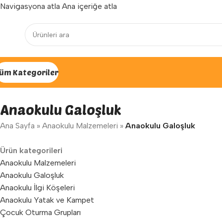
Navigasyona atla
Ana içeriğe atla
Yenilenen arayüzümüz ile hizmetinizdeyiz...
üm Kategoriler
Anaokulu Galoşluk
Ana Sayfa
»
Anaokulu Malzemeleri
»
Anaokulu Galoşluk
Ürün kategorileri
Anaokulu Malzemeleri
Anaokulu Galoşluk
Anaokulu İlgi Köşeleri
Anaokulu Yatak ve Kampet
Çocuk Oturma Grupları