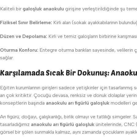
Kaliteli bir
galoşluk anaokulu
girişine yerleştirildiğinde şu temel 
Fiziksel Sınır Belirleme:
Kirli alan (sokak ayakkabılarının bulunduğ
Düzen ve Depolama:
Kirli ve temiz galoşların birbirine karışması
Oturma Konforu:
Entegre oturma bankları sayesinde, velilerin ç
sağlar.
Karşılamada Sıcak Bir Dokunuş: Anaokul
Eğitim kurumlarının girişleri sadece yetişkinler için tasarlanmış 
an çok kritiktir. Çocuğu devasa, renksiz ve donuk dolaplar yerine
konseptlerin başında
anaokulu arı figürlü galoşluk
modelleri ge
Arı figürü; doğayı, çalışkanlığı, birlik olmayı ve tatlılığı simgele
tasarladığımız
anaokulu arı figürlü galoşluk
ünitelerinde, CNC (B
görsel bir şölen sunmakla kalmaz, aynı zamanda çocukların ayakkab