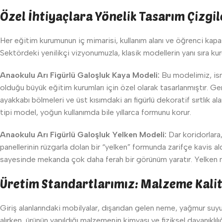
Özel İhtiyaçlara Yönelik Tasarım Çizgil
Her eğitim kurumunun iç mimarisi, kullanım alanı ve öğrenci kapas
Sektördeki yenilikçi vizyonumuzla, klasik modellerin yanı sıra ku
Anaokulu Arı Figürlü Galoşluk Kaya Modeli:
Bu modelimiz, ismi
olduğu büyük eğitim kurumları için özel olarak tasarlanmıştır. Ge
ayakkabı bölmeleri ve üst kısımdaki arı figürlü dekoratif sırtlık
tipi model, yoğun kullanımda bile yıllarca formunu korur.
Anaokulu Arı Figürlü Galoşluk Yelken Modeli:
Dar koridorlara,
panellerinin rüzgarla dolan bir “yelken” formunda zarifçe kavis 
sayesinde mekanda çok daha ferah bir görünüm yaratır. Yelken model
Üretim Standartlarımız: Malzeme Kalit
Giriş alanlarındaki mobilyalar, dışarıdan gelen neme, yağmur suyu
alırken, ürünün yapıldığı malzemenin kimyası ve fiziksel dayanıklı