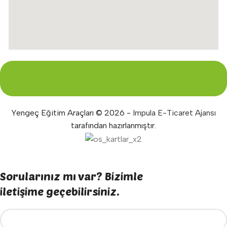
Yengeç Eğitim Araçları © 2026 -
Impula E-Ticaret Ajansı
tarafından hazırlanmıştır.
Sorularınız mı var? Bizimle
iletişime geçebilirsiniz.