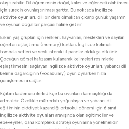
oluşturabilir. Dil öğreniminin doğal, kalıcı ve eğlenceli olabilmesi
için sürecin oyunlaştırılması şarttır. Bu noktada
ingilizce
aktivite oyunları
, dili bir ders olmaktan çıkarıp günlük yaşamın
ve oyunun doğal bir parçası haline getirir.
Erken yaş grupları için renkleri, hayvanları, meslekleri ve sayıları
öğreten eşleştirme (memory) kartları, İngilizce kelimeli
tombala setleri ve sesli interaktif panolar oldukça etkilidir.
Çocuğun görsel hafızasını kullanarak kelimeleri resimlerle
eşleştirmesini sağlayan
ingilizce aktivite oyunları
, yabancı dil
kelime dağarcığının (vocabulary) oyun oynarken hızla
genişlemesini sağlar.
Eğitim kademesi ilerledikçe bu oyunların karmaşıklığı da
artmalıdır. Özellikle müfredatı yoğunlaşan ve yabancı dil
eğitiminin ciddiyet kazandığı ortaokul dönemi için
6 sınıf
ingilizce aktivite oyunları
arayışında olan eğitimciler ve
ebeveynler, daha kompleks strateji oyunlarına yönelmelidir.