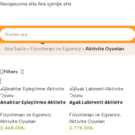
Navigasyona atla
Ana içeriğe atla
Yenilenen arayüzümüz ile hizmetinizdeyiz...
Aktivite Oyunları
Ana Sayfa
»
Fizyoterapi ve Egzersiz
»
Aktivite Oyunları
Filters
Anahtar Eşleştirme Aktivite
Ayak Labirenti Aktivite
Oyunu
Oyunu
Fizyoterapi ve Egzersiz
,
Fizyoterapi ve Egzersiz
,
Aktivite Oyunları
Aktivite Oyunları
3,468.00
₺
2,775.00
₺