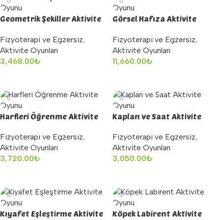
Geometrik Şekiller Aktivite
Görsel Hafıza Aktivite
Oyunu
Oyunu
Fizyoterapi ve Egzersiz
,
Fizyoterapi ve Egzersiz
,
Aktivite Oyunları
Aktivite Oyunları
3,468.00
₺
11,660.00
₺
Sepete Ekle
Sepete Ekle
Harfleri Öğrenme Aktivite
Kaplan ve Saat Aktivite
Oyunu
Oyunu
Fizyoterapi ve Egzersiz
,
Fizyoterapi ve Egzersiz
,
Aktivite Oyunları
Aktivite Oyunları
3,720.00
₺
3,050.00
₺
Sepete Ekle
Sepete Ekle
Kıyafet Eşleştirme Aktivite
Köpek Labirent Aktivite