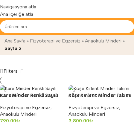
Yenilenen arayüzümüz ile hizmetinizdeyiz...
Navigasyona atla
Ana içeriğe atla
Anaokulu Minderi
Ana Sayfa
»
Fizyoterapi ve Egzersiz
»
Anaokulu Minderi
»
Sayfa 2
Filters
Kare Minder Renkli Sayılı
Köşe Kırlent Minder Takımı
Fizyoterapi ve Egzersiz
,
Fizyoterapi ve Egzersiz
,
Anaokulu Minderi
Anaokulu Minderi
790.00
₺
3,800.00
₺
Sepete Ekle
Sepete Ekle