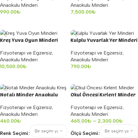
Anaokulu Minderi
Anaokulu Minderi
990.00
₺
7,500.00
₺
Sepete Ekle
Sepete Ekle
Kreş Yuva Oyun Minderi
Kulplu Yuvarlak Yer Minderi
Fizyoterapi ve Egzersiz
,
Fizyoterapi ve Egzersiz
,
Anaokulu Minderi
Anaokulu Minderi
10,500.00
₺
790.00
₺
Sepete Ekle
Sepete Ekle
Notalı Minder Anaokulu
Okul Öncesi Kırlent Minder
Kreş
Fizyoterapi ve Egzersiz
,
Fizyoterapi ve Egzersiz
,
Anaokulu Minderi
Anaokulu Minderi
465.00
₺
–
2,300.00
₺
460.00
₺
Ölçü Seçimi
Renk Seçimi