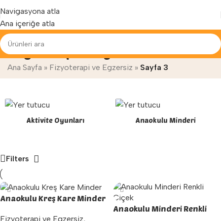
Yenilenen arayüzümüz ile hizmetinizdeyiz...
Navigasyona atla
Ana içeriğe atla
Fizyoterapi ve Egzersiz
Ana Sayfa
»
Fizyoterapi ve Egzersiz
»
Sayfa 3
Aktivite Oyunları
Anaokulu Minderi
Filters
Anaokulu Kreş Kare Minder
Anaokulu Minderi Renkli
Fizyoterapi ve Egzersiz
,
Çiçek