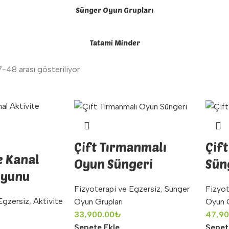
Sünger Oyun Grupları
Tatami Minder
-48 arası gösteriliyor
Çift Tırmanmalı
Çif
e Kanal
Oyun Süngeri
Sün
Oyunu
Fizyoterapi ve Egzersiz
,
Sünger
Fizyot
Egzersiz
,
Aktivite
Oyun Grupları
Oyun G
33,900.00
₺
47,90
Sepete Ekle
Sepet