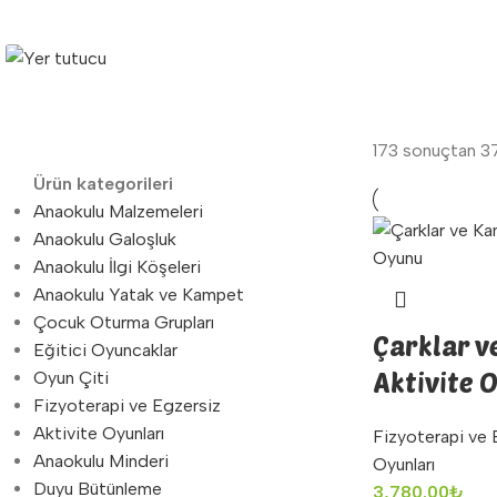
173 sonuçtan 37
Ürün kategorileri
Anaokulu Malzemeleri
Anaokulu Galoşluk
Anaokulu İlgi Köşeleri
Anaokulu Yatak ve Kampet
Çocuk Oturma Grupları
Çarklar v
Eğitici Oyuncaklar
Aktivite 
Oyun Çiti
Fizyoterapi ve Egzersiz
Aktivite Oyunları
Fizyoterapi ve 
Anaokulu Minderi
Oyunları
Duyu Bütünleme
3,780.00
₺