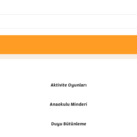
api ve Egzersiz
»
Sayfa 4
Aktivite Oyunları
Anaokulu Minderi
Duyu Bütünleme