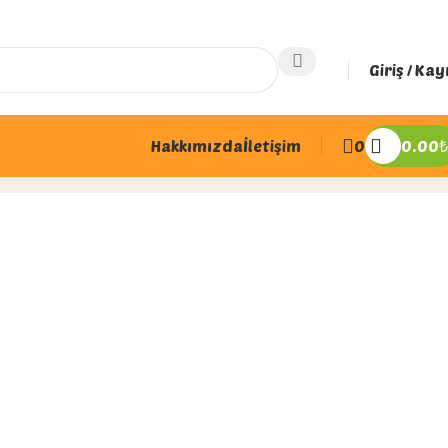
Giriş / Kay
Hakkımızda
İletişim
0
0.00
₺