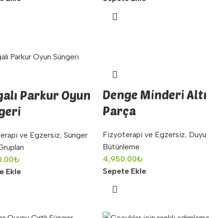
Denge Minderi Altı
galı Parkur Oyun
Parça
geri
Fizyoterapi ve Egzersiz
,
Duyu
erapi ve Egzersiz
,
Sünger
Bütünleme
rupları
4,950.00
₺
0.00
₺
Sepete Ekle
e Ekle