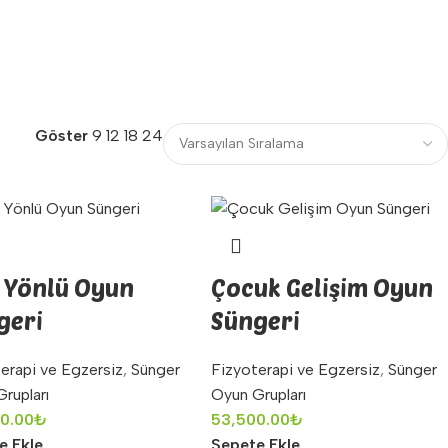
Göster
9
12
18
24
t Yönlü Oyun
Çocuk Gelişim Oyun
geri
Süngeri
erapi ve Egzersiz
,
Sünger
Fizyoterapi ve Egzersiz
,
Sünger
rupları
Oyun Grupları
0.00
₺
53,500.00
₺
e Ekle
Sepete Ekle