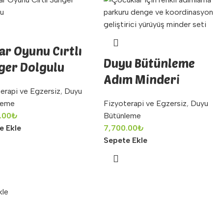
ar Oyunu Cırtlı
Duyu Bütünleme
ger Dolgulu
Adım Minderi
erapi ve Egzersiz
,
Duyu
leme
Fizyoterapi ve Egzersiz
,
Duyu
.00
₺
Bütünleme
e Ekle
7,700.00
₺
Sepete Ekle
kle