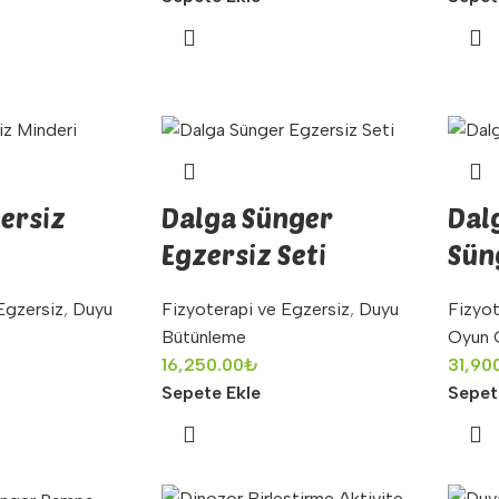
ersiz
Dalga Sünger
Dal
Egzersiz Seti
Sün
Egzersiz
,
Duyu
Fizyoterapi ve Egzersiz
,
Duyu
Fizyot
Bütünleme
Oyun G
16,250.00
₺
31,90
Sepete Ekle
Sepet