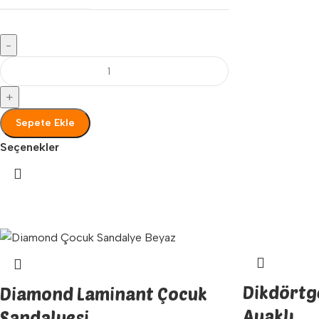
-
+
Sepete Ekle
Seçenekler
Dikdörtg
Diamond Laminant Çocuk
Ayaklı
Sandalyesi