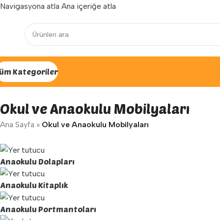
Navigasyona atla
Ana içeriğe atla
Yenilenen arayüzümüz ile hizmetinizdeyiz...
üm Kategoriler
Okul ve Anaokulu Mobilyaları
Ana Sayfa
»
Okul ve Anaokulu Mobilyaları
Anaokulu Dolapları
Anaokulu Kitaplık
Anaokulu Portmantoları