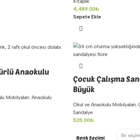
Kitaplık
4,489.00
₺
Sepete Ekle
gürlü Anaokulu
Çocuk Çalışma San
Büyük
lu Mobilyaları
,
Anaokulu
Okul ve Anaokulu Mobilyaları
,
Sandalye
525.00
₺
Renk Seçimi