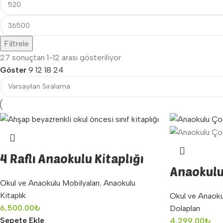
Filtrele
27 sonuçtan 1-12 arası gösteriliyor
Göster
9
12
18
24
4 Raflı Anaokulu Kitaplığı
Anaokulu
Okul ve Anaokulu Mobilyaları
,
Anaokulu
Kitaplık
Okul ve Anaoku
6,500.00
₺
Dolapları
Sepete Ekle
4,299.00
₺