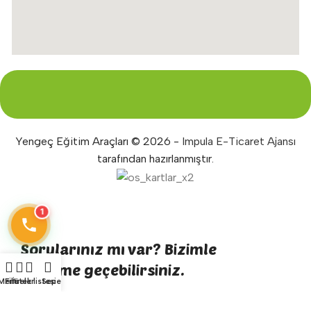
Yengeç Eğitim Araçları © 2026 -
Impula E-Ticaret Ajansı
tarafından hazırlanmıştır.
1
Sorularınız mı var? Bizimle
iletişime geçebilirsiniz.
Menü
Filtreler
İstek listesi
Sepet