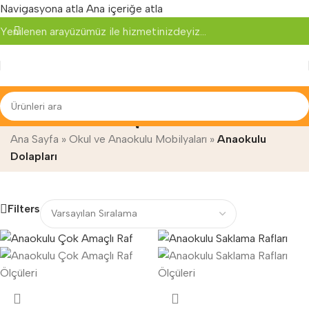
Navigasyona atla
Ana içeriğe atla
Yenilenen arayüzümüz ile hizmetinizdeyiz...
Anaokulu Dolapları
Ana Sayfa
»
Okul ve Anaokulu Mobilyaları
»
Anaokulu
Dolapları
Filters