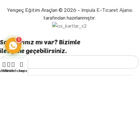
Yengeç Eğitim Araçları © 2026 -
Impula E-Ticaret Ajansı
tarafından hazırlanmıştır.
1
Sorularınız mı var? Bizimle
iletişime geçebilirsiniz.
Menü
Filtreler
İstek listesi
Sepet