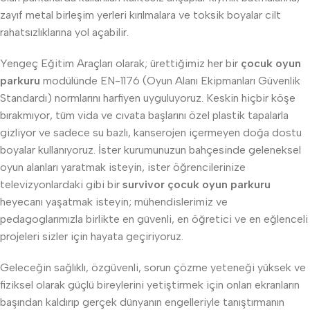
zayıf metal birleşim yerleri kırılmalara ve toksik boyalar cilt
rahatsızlıklarına yol açabilir.
Yengeç Eğitim Araçları olarak; ürettiğimiz her bir
çocuk oyun
parkuru
modülünde EN-1176 (Oyun Alanı Ekipmanları Güvenlik
Standardı) normlarını harfiyen uyguluyoruz. Keskin hiçbir köşe
bırakmıyor, tüm vida ve cıvata başlarını özel plastik tapalarla
gizliyor ve sadece su bazlı, kanserojen içermeyen doğa dostu
boyalar kullanıyoruz. İster kurumunuzun bahçesinde geleneksel
oyun alanları yaratmak isteyin, ister öğrencilerinize
televizyonlardaki gibi bir
survivor çocuk oyun parkuru
heyecanı yaşatmak isteyin; mühendislerimiz ve
pedagoglarımızla birlikte en güvenli, en öğretici ve en eğlenceli
projeleri sizler için hayata geçiriyoruz.
Geleceğin sağlıklı, özgüvenli, sorun çözme yeteneği yüksek ve
fiziksel olarak güçlü bireylerini yetiştirmek için onları ekranların
başından kaldırıp gerçek dünyanın engelleriyle tanıştırmanın