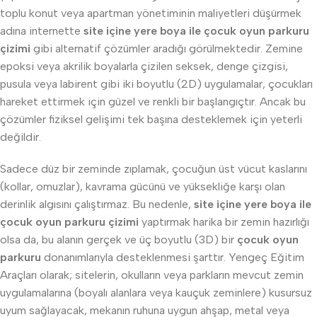
toplu konut veya apartman yönetiminin maliyetleri düşürmek
adına internette
site içine yere boya ile çocuk oyun parkuru
çizimi
gibi alternatif çözümler aradığı görülmektedir. Zemine
epoksi veya akrilik boyalarla çizilen seksek, denge çizgisi,
pusula veya labirent gibi iki boyutlu (2D) uygulamalar, çocukları
hareket ettirmek için güzel ve renkli bir başlangıçtır. Ancak bu
çözümler fiziksel gelişimi tek başına desteklemek için yeterli
değildir.
Sadece düz bir zeminde zıplamak, çocuğun üst vücut kaslarını
(kollar, omuzlar), kavrama gücünü ve yüksekliğe karşı olan
derinlik algısını çalıştırmaz. Bu nedenle,
site içine yere boya ile
çocuk oyun parkuru çizimi
yaptırmak harika bir zemin hazırlığı
olsa da, bu alanın gerçek ve üç boyutlu (3D) bir
çocuk oyun
parkuru
donanımlarıyla desteklenmesi şarttır. Yengeç Eğitim
Araçları olarak; sitelerin, okulların veya parkların mevcut zemin
uygulamalarına (boyalı alanlara veya kauçuk zeminlere) kusursuz
uyum sağlayacak, mekanın ruhuna uygun ahşap, metal veya