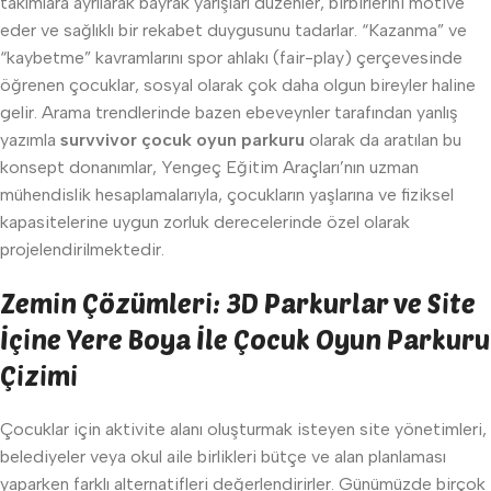
takımlara ayrılarak bayrak yarışları düzenler, birbirlerini motive
eder ve sağlıklı bir rekabet duygusunu tadarlar. “Kazanma” ve
“kaybetme” kavramlarını spor ahlakı (fair-play) çerçevesinde
öğrenen çocuklar, sosyal olarak çok daha olgun bireyler haline
gelir. Arama trendlerinde bazen ebeveynler tarafından yanlış
yazımla
survvivor çocuk oyun parkuru
olarak da aratılan bu
konsept donanımlar, Yengeç Eğitim Araçları’nın uzman
mühendislik hesaplamalarıyla, çocukların yaşlarına ve fiziksel
kapasitelerine uygun zorluk derecelerinde özel olarak
projelendirilmektedir.
Zemin Çözümleri: 3D Parkurlar ve Site
İçine Yere Boya İle Çocuk Oyun Parkuru
Çizimi
Çocuklar için aktivite alanı oluşturmak isteyen site yönetimleri,
belediyeler veya okul aile birlikleri bütçe ve alan planlaması
yaparken farklı alternatifleri değerlendirirler. Günümüzde birçok