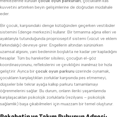
merkezlerine kurulan
çocuk oyun parkurları
, çocukların kas
kuvvetini artırırken beyin gelişimlerine de doğrudan müdahale
eder.
Bir çocuk, karşısındaki denge kütüğünden geçerken vestibüler
sistemini (denge merkezini) kullanır. Bir tırmanma ağına elleri ve
ayaklarıyla tutunduğunda proprioseptif sistemi (vücut ve eklem
farkındalığı) devreye girer. Engellerin altından sürünürken
uzamsal algısını, yani bedeninin boşlukta ne kadar yer kapladığını
hesaplar. Tüm bu hareketler silsilesi, çocuğun el-göz
koordinasyonunu, reflekslerini ve çevikliğini inanılmaz bir hızla
geliştirir. Ayrıca bir
çocuk oyun parkuru
üzerinde oynamak,
çocukların karşılaştıkları zorluklar karşısında pes etmemeyi,
düşseler bile tekrar ayağa kalkıp parkuru tamamlamayı
öğrenmelerini sağlar. Bu durum, onların ileriki yaşamlarında
karşılaşacakları psikolojik zorluklarla (rezilyans – psikolojik
sağlamlık) başa çıkabilmeleri için muazzam bir temel oluşturur.
Rekabetin ve Takım Ruhunun Adresi: