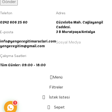
Telefon
Adres
0242 606 25 60
Güzeloba Mah. Cağlayangil
Caddesi.
3 B Muratpaşa/Antalya
E-posta
info@yengecegitimaraclari.com
Sosyal Medya
yengecegitim@gmail.com
Çalışma Saatleri
Tüm Günler: 09:00 - 18:00
Menü
Filtreler
İstek listesi
1
Sepet