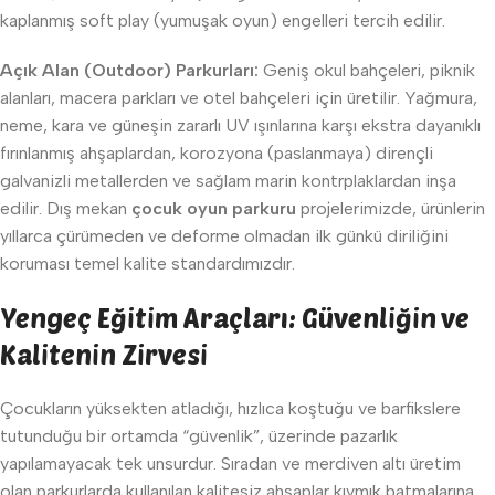
kaplanmış soft play (yumuşak oyun) engelleri tercih edilir.
Açık Alan (Outdoor) Parkurları:
Geniş okul bahçeleri, piknik
alanları, macera parkları ve otel bahçeleri için üretilir. Yağmura,
neme, kara ve güneşin zararlı UV ışınlarına karşı ekstra dayanıklı
fırınlanmış ahşaplardan, korozyona (paslanmaya) dirençli
galvanizli metallerden ve sağlam marin kontrplaklardan inşa
edilir. Dış mekan
çocuk oyun parkuru
projelerimizde, ürünlerin
yıllarca çürümeden ve deforme olmadan ilk günkü diriliğini
koruması temel kalite standardımızdır.
Yengeç Eğitim Araçları: Güvenliğin ve
Kalitenin Zirvesi
Çocukların yüksekten atladığı, hızlıca koştuğu ve barfikslere
tutunduğu bir ortamda “güvenlik”, üzerinde pazarlık
yapılamayacak tek unsurdur. Sıradan ve merdiven altı üretim
olan parkurlarda kullanılan kalitesiz ahşaplar kıymık batmalarına,