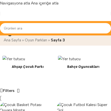
Navigasyona atla
Ana içeriğe atla
Yenilenen arayüzümüz ile hizmetinizdeyiz...
Oyun Parkları
Ana Sayfa
»
Oyun Parkları
»
Sayfa 3
Ahşap Çocuk Parkı
Bahçe Oyuncakları
Filters