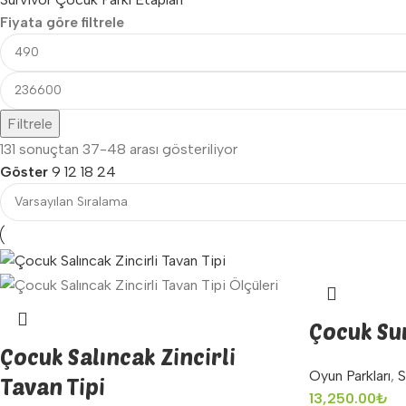
Fiyata göre filtrele
Filtrele
131 sonuçtan 37-48 arası gösteriliyor
Göster
9
12
18
24
Çocuk Sur
Çocuk Salıncak Zincirli
Oyun Parkları
,
S
Tavan Tipi
13,250.00
₺