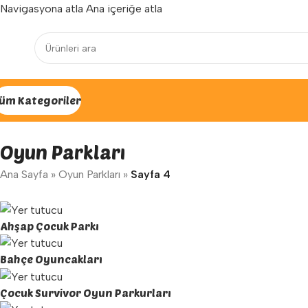
Navigasyona atla
Ana içeriğe atla
Yenilenen arayüzümüz ile hizmetinizdeyiz...
üm Kategoriler
Oyun Parkları
Ana Sayfa
»
Oyun Parkları
»
Sayfa 4
Ahşap Çocuk Parkı
Bahçe Oyuncakları
Çocuk Survivor Oyun Parkurları