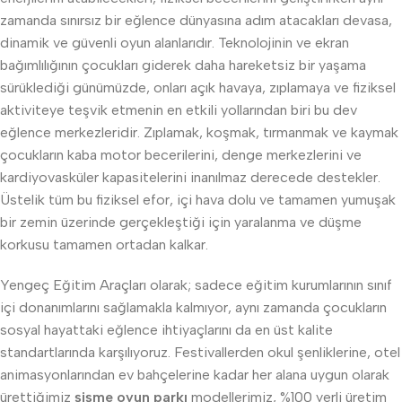
zamanda sınırsız bir eğlence dünyasına adım atacakları devasa,
dinamik ve güvenli oyun alanlarıdır. Teknolojinin ve ekran
bağımlılığının çocukları giderek daha hareketsiz bir yaşama
sürüklediği günümüzde, onları açık havaya, zıplamaya ve fiziksel
aktiviteye teşvik etmenin en etkili yollarından biri bu dev
eğlence merkezleridir. Zıplamak, koşmak, tırmanmak ve kaymak
çocukların kaba motor becerilerini, denge merkezlerini ve
kardiyovasküler kapasitelerini inanılmaz derecede destekler.
Üstelik tüm bu fiziksel efor, içi hava dolu ve tamamen yumuşak
bir zemin üzerinde gerçekleştiği için yaralanma ve düşme
korkusu tamamen ortadan kalkar.
Yengeç Eğitim Araçları olarak; sadece eğitim kurumlarının sınıf
içi donanımlarını sağlamakla kalmıyor, aynı zamanda çocukların
sosyal hayattaki eğlence ihtiyaçlarını da en üst kalite
standartlarında karşılıyoruz. Festivallerden okul şenliklerine, otel
animasyonlarından ev bahçelerine kadar her alana uygun olarak
ürettiğimiz
şişme oyun parkı
modellerimiz, %100 yerli üretim