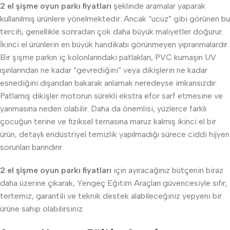
2 el şişme oyun parkı fiyatları
şeklinde aramalar yaparak
kullanılmış ürünlere yönelmektedir. Ancak “ucuz” gibi görünen bu
tercih, genellikle sonradan çok daha büyük maliyetler doğurur.
İkinci el ürünlerin en büyük handikabı görünmeyen yıpranmalardır.
Bir şişme parkın iç kolonlarındaki patlakları, PVC kumaşın UV
ışınlarından ne kadar “gevrediğini” veya dikişlerin ne kadar
esnediğini dışarıdan bakarak anlamak neredeyse imkansızdır.
Patlamış dikişler motorun sürekli ekstra efor sarf etmesine ve
yanmasına neden olabilir. Daha da önemlisi, yüzlerce farklı
çocuğun terine ve fiziksel temasına maruz kalmış ikinci el bir
ürün, detaylı endüstriyel temizlik yapılmadığı sürece ciddi hijyen
sorunları barındırır.
2 el şişme oyun parkı fiyatları
için ayıracağınız bütçenin biraz
daha üzerine çıkarak, Yengeç Eğitim Araçları güvencesiyle sıfır,
tertemiz, garantili ve teknik destek alabileceğiniz yepyeni bir
ürüne sahip olabilirsiniz.