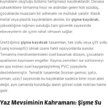
kuyrukların oluştuğu bölümü tartışmasız kaydıraklardır. Devasa
yüksekliklere tırmanma hissi ve ardından gelen hızlı süzülüş,
çocuklarda muazzam bir adrenalin ve mutluluk yaratır. Klasik
metal veya plastik kaydırakların aksine, bir
şişme kaydırak
,
yüksekliğine rağmen sunduğu tam güvenlik sayesinde
ebeveynlerin de içinin rahat olmasını sağlar.
Ürettiğimiz
şişme kaydırak
tasarımları, tek yollu veya çift yollu
(yarış konseptli) olmak üzere farklı opsiyonlarda sunulur.
Tırmanma merdivenlerindeki özel basamak dizaynı, çocukların
ayaklarının kaymasını engeller. Kayma zeminleri ise sürtünmeyi
en aza indiren özel kayganlaştırılmış PVC yüzeylerle
desteklenmiştir. Tematik tasarımlar (korsan gemisi, şato,
orman, uzay) sayesinde bu kaydıraklar sadece birer oyun alanı
değil, aynı zamanda kurulduğu alanın görsel odak noktası haline
gelir.
Yaz Mevsiminin Kahramanı: Şişme Su