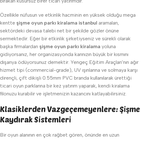
bırakan kusursuz birer ticari yatırımdır.
Özellikle nüfusun ve etkinlik hacminin en yüksek olduğu mega
kentte
şişme oyun parkı kiralama istanbul
aramaları,
sektördeki devasa talebi net bir şekilde gözler önüne
sermektedir. Eğer bir etkinlik şirketiyseniz ve sürekli olarak
başka firmalardan
şişme oyun parkı kiralama
yoluna
gidiyorsanız, her organizasyonda karınızın büyük bir kısmını
dışarıya ödüyorsunuz demektir. Yengeç Eğitim Araçları’nın ağır
hizmet tipi (commercial-grade), UV ışınlarına ve solmaya karşı
dirençli, çift dikişli 0.55mm PVC branda kullanılarak ürettiği
ticari oyun parklarına bir kez yatırım yaparak, kendi kiralama
filonuzu kurabilir ve işletmenizin kazancını katlayabilirsiniz.
Klasiklerden Vazgeçemeyenlere: Şişme
Kaydırak Sistemleri
Bir oyun alanının en çok rağbet gören, önünde en uzun