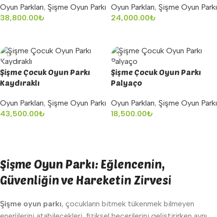
Oyun Parkları
,
Şişme Oyun Parkı
Oyun Parkları
,
Şişme Oyun Parkı
38,800.00
₺
24,000.00
₺
Sepete Ekle
Sepete Ekle
Şişme Çocuk Oyun Parkı
Şişme Çocuk Oyun Parkı
Kaydıraklı
Palyaço
Oyun Parkları
,
Şişme Oyun Parkı
Oyun Parkları
,
Şişme Oyun Parkı
43,500.00
₺
18,500.00
₺
Sepete Ekle
Sepete Ekle
Şişme Oyun Parkı: Eğlencenin,
Güvenliğin ve Hareketin Zirvesi
Şişme oyun parkı
, çocukların bitmek tükenmek bilmeyen
enerjilerini atabilecekleri, fiziksel becerilerini geliştirirken aynı