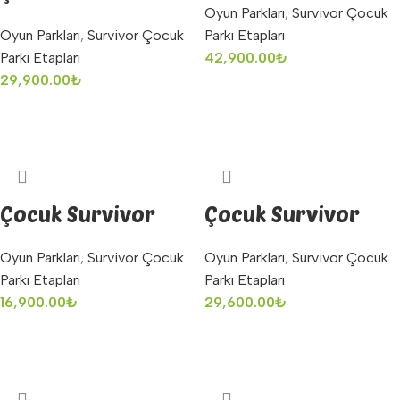
Oyun Parkları
,
Survivor Çocuk
Etabı Üçgen
Geçiş
Oyun Parkları
,
Survivor Çocuk
Parkı Etapları
Tırmanma
Parkı Etapları
42,900.00
₺
29,900.00
₺
Sepete Ekle
Sepete Ekle
Çocuk Survivor
Çocuk Survivor
Fileli Sürünme
Golf Skor
Oyun Parkları
,
Survivor Çocuk
Oyun Parkları
,
Survivor Çocuk
Parkı Etapları
Parkı Etapları
16,900.00
₺
29,600.00
₺
Sepete Ekle
Sepete Ekle