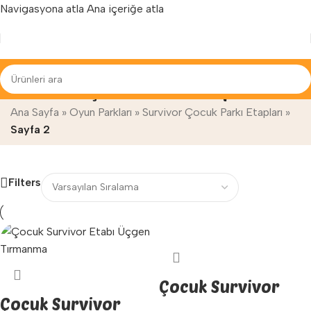
Navigasyona atla
Ana içeriğe atla
Yenilenen arayüzümüz ile hizmetinizdeyiz...
Survivor Çocuk Parkı Etapları
Ana Sayfa
»
Oyun Parkları
»
Survivor Çocuk Parkı Etapları
»
Sayfa 2
Filters
Çocuk Survivor
Çocuk Survivor
Fileli Labirent