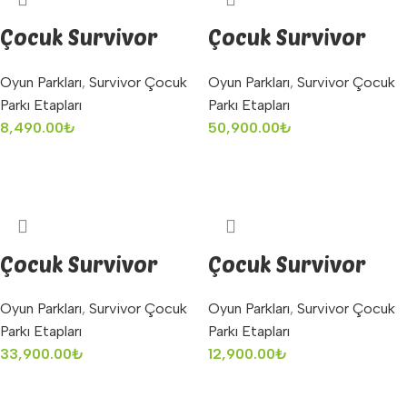
Çocuk Survivor
Çocuk Survivor
İkili Rampa
Kaydırak İp
Oyun Parkları
,
Survivor Çocuk
Oyun Parkları
,
Survivor Çocuk
Tırmanma
Parkı Etapları
Parkı Etapları
8,490.00
₺
50,900.00
₺
Sepete Ekle
Sepete Ekle
Çocuk Survivor
Çocuk Survivor
Köprü Geçiş Denge
Kova Devirme
Oyun Parkları
,
Survivor Çocuk
Oyun Parkları
,
Survivor Çocuk
Oyunu
Parkı Etapları
Parkı Etapları
33,900.00
₺
12,900.00
₺
Sepete Ekle
Sepete Ekle