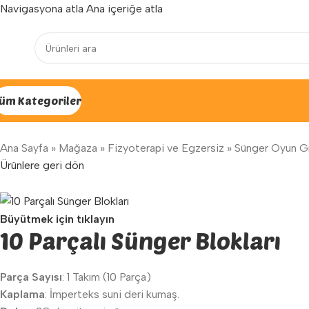
Navigasyona atla
Ana içeriğe atla
Yenilenen arayüzümüz ile hizmetinizdeyiz...
üm Kategoriler
Ana Sayfa
»
Mağaza
»
Fizyoterapi ve Egzersiz
»
Sünger Oyun Gr
Ürünlere geri dön
Büyütmek için tıklayın
10 Parçalı Sünger Blokları
Parça Sayısı
: 1 Takım (10 Parça)
Kaplama
: İmperteks suni deri kumaş.