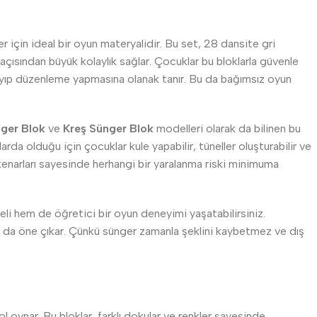
ler için ideal bir oyun materyalidir. Bu set, 28 dansite gri
çısından büyük kolaylık sağlar. Çocuklar bu bloklarla güvenle
a taşıyıp düzenleme yapmasına olanak tanır. Bu da bağımsız oyun
ger Blok
ve
Kreş Sünger Blok
modelleri olarak da bilinen bu
rda olduğu için çocuklar kule yapabilir, tüneller oluşturabilir ve
ş kenarları sayesinde herhangi bir yaralanma riski minimuma
eli hem de öğretici bir oyun deneyimi yaşatabilirsiniz.
yla da öne çıkar. Çünkü sünger zamanla şeklini kaybetmez ve dış
ol oynar. Bu bloklar, farklı dokular ve renkler sayesinde