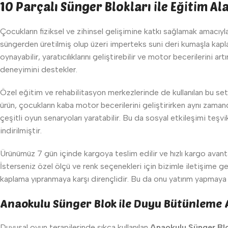
10 Parçalı Sünger Blokları ile Eğitim A
Çocukların fiziksel ve zihinsel gelişimine katkı sağlamak amacıyl
süngerden üretilmiş olup üzeri imperteks suni deri kumaşla kapl
oynayabilir, yaratıcılıklarını geliştirebilir ve motor becerilerini 
deneyimini destekler.
Özel eğitim ve rehabilitasyon merkezlerinde de kullanılan bu set
ürün, çocukların kaba motor becerilerini geliştirirken aynı zamand
çeşitli oyun senaryoları yaratabilir. Bu da sosyal etkileşimi teşv
indirilmiştir.
Ürünümüz 7 gün içinde kargoya teslim edilir ve hızlı kargo avanta
İsterseniz özel ölçü ve renk seçenekleri için bizimle iletişime g
kaplama yıpranmaya karşı dirençlidir. Bu da onu yatırım yapmaya d
Anaokulu Sünger Blok ile Duyu Bütünleme A
Duyusal oyun terapilerinde sıkça kullanılan
Anaokulu Sünger Bl