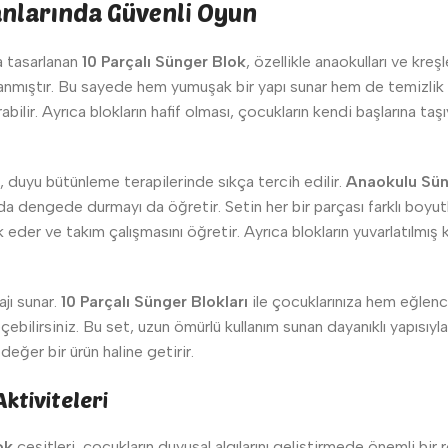
lanlarında Güvenli Oyun
a tasarlanan
10 Parçalı Sünger Blok
, özellikle anaokulları ve kreş
anmıştır. Bu sayede hem yumuşak bir yapı sunar hem de temizlik a
artırabilir. Ayrıca blokların hafif olması, çocukların kendi başların
, duyu bütünleme terapilerinde sıkça tercih edilir.
Anaokulu Sün
a dengede durmayı da öğretir. Setin her bir parçası farklı boyutla
ik eder ve takım çalışmasını öğretir. Ayrıca blokların yuvarlatılmı
jı sunar.
10 Parçalı Sünger Blokları
ile çocuklarınıza hem eğlenc
eçebilirsiniz. Bu set, uzun ömürlü kullanım sunan dayanıklı yapısı
eğer bir ürün haline getirir.
ktiviteleri
ok
çeşitleri, çocukların duyusal algılarını geliştirmede önemli bir r