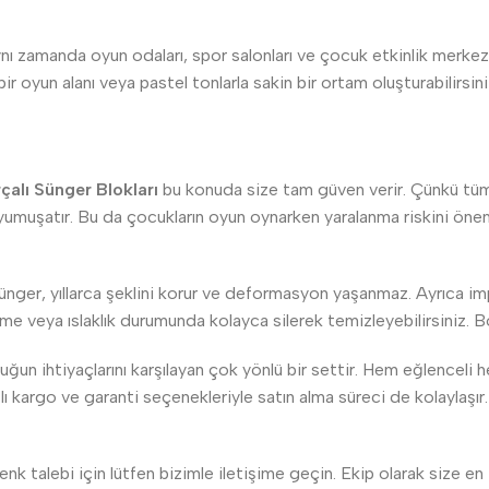
aynı zamanda oyun odaları, spor salonları ve çocuk etkinlik merke
 bir oyun alanı veya pastel tonlarla sakin bir ortam oluşturabilirsin
rçalı Sünger Blokları
bu konuda size tam güven verir. Çünkü tüm b
muşatır. Bu da çocukların oyun oynarken yaralanma riskini önemli
sünger, yıllarca şeklini korur ve deformasyon yaşanmaz. Ayrıca imp
ülme veya ıslaklık durumunda kolayca silerek temizleyebilirsiniz. 
un ihtiyaçlarını karşılayan çok yönlü bir settir. Hem eğlenceli h
hızlı kargo ve garanti seçenekleriyle satın alma süreci de kolaylaş
 renk talebi için lütfen bizimle iletişime geçin. Ekip olarak size 