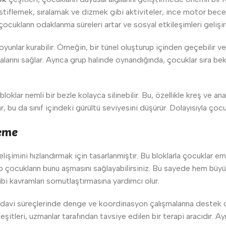
iflemek, sıralamak ve dizmek gibi aktiviteler, ince motor beceril
ocukların odaklanma süreleri artar ve sosyal etkileşimleri gelişir
oyunlar kurabilir. Örneğin, bir tünel oluşturup içinden geçebilir vey
larını sağlar. Ayrıca grup halinde oynandığında, çocuklar sıra bek
klar nemli bir bezle kolayca silinebilir. Bu, özellikle kreş ve ana
r, bu da sınıf içindeki gürültü seviyesini düşürür. Dolayısıyla ç
leme
lişimini hızlandırmak için tasarlanmıştır. Bu bloklarla çocuklar
up çocukların bunu aşmasını sağlayabilirsiniz. Bu sayede hem büyü
gibi kavramları somutlaştırmasına yardımcı olur.
k tedavi süreçlerinde denge ve koordinasyon çalışmalarına destek
eşitleri, uzmanlar tarafından tavsiye edilen bir terapi aracıdır. Ay