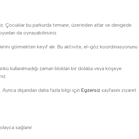
iniz. Çocuklar bu parkurda tırmanır, üzerinden atlar ve dengede
oyunları da oynayabilirsiniz.
klerini görmekten keyif alır. Bu aktivite, el-göz koordinasyonunu
ünkü kullanılmadığı zaman blokları bir dolaba veya köşeye
niz.
. Ayrıca dışarıdan daha fazla bilgi için
Egzersiz
sayfasını ziyaret
olayca sağlanır.