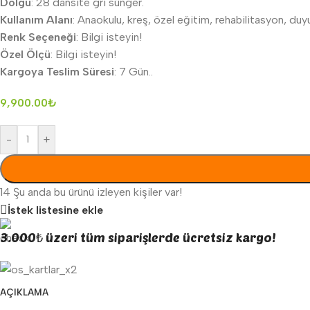
Dolgu
: 28 dansite gri sünger.
Kullanım Alanı
: Anaokulu, kreş, özel eğitim, rehabilitasyon, duyu
Renk Seçeneği
: Bilgi isteyin!
Özel Ölçü
: Bilgi isteyin!
Kargoya Teslim Süresi
: 7 Gün..
9,900.00
₺
-
+
14
Şu anda bu ürünü izleyen kişiler var!
İstek listesine ekle
3.000₺ üzeri tüm siparişlerde ücretsiz kargo!
AÇIKLAMA