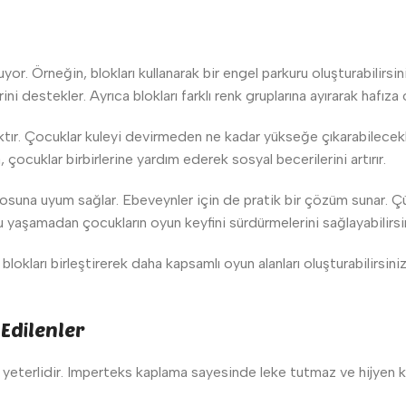
uyor. Örneğin, blokları kullanarak bir engel parkuru oluşturabilirs
i destekler. Ayrıca blokları farklı renk gruplarına ayırarak hafıza 
pmaktır. Çocuklar kuleyi devirmeden ne kadar yükseğe çıkarabilece
çocuklar birbirlerine yardım ederek sosyal becerilerini artırır.
ryosuna uyum sağlar. Ebeveynler için de pratik bir çözüm sunar. Ç
nu yaşamadan çocukların oyun keyfini sürdürmelerini sağlayabilirsi
blokları birleştirerek daha kapsamlı oyun alanları oluşturabilirsiniz
Edilenler
 yeterlidir. Imperteks kaplama sayesinde leke tutmaz ve hijyen k