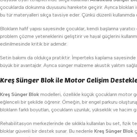
çocuklarda dokunma duyusunu harekete geçirir. Ayrıca blokları ist
bu tür materyalleri sıkça tavsiye eder. Çünkü düzenli kullanımda ç
Blokların hafif yapısı sayesinde çocuklar, kendi başlarına yaratıcı 
problem çözme yeteneklerini geliştirir ve hayal güçlerini kullanma
edinilmesinde kritik bir adımdır.
Setin bakımı da oldukça pratiktir. İmperteks kaplama sayesinde blo
büyük bir avantajdır. Ayrıca sünger malzeme akustik yalıtım sağla
Kreş Sünger Blok ile Motor Gelişim Destek
Kreş Sünger Blok
modelleri, özellikle küçük çocukların motor ge
eğlenceli bir şekilde öğrenir. Örneğin, bir engel parkuru oluştur
blokların farklı boyutları, çocukların uzunluk, yükseklik ve hacim 
Rehabilitasyon merkezlerinde de sıklıkla kullanılan bu set, fizi
bloklar güvenli bir destek sunar. Bu nedenle
Kreş Sünger Blok
ç