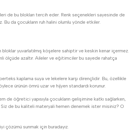
zleri de bu blokları tercih eder. Renk seçenekleri sayesinde de
iz. Bu da çocukların ruh halini olumlu yönde etkiler.
loklar yuvarlatılmış köşelere sahiptir ve keskin kenar içermez.
 ölçüde azaltır. Aileler ve eğitimciler bu sayede rahatça
erteks kaplama suya ve lekelere karşı dirençlidir. Bu, özellikle
Böylece ürünün ömrü uzar ve hijyen standardı korunur.
em de öğretici yapısıyla çocukların gelişimine katkı sağlarken,
ır. Siz de bu kaliteli materyali hemen denemek ister misiniz? O
en iyi çözümü sunmak için buradayız.