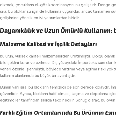
dizmek, çocukların el-göz koordinasyonunu geliştirir. Denge gere
sıra, bu bloklar su için de kullanıma uygundur, ancak tamamen suy
gelişimine yönelik en iyi yatırımlardan biridir.
Dayanıklılık ve Uzun Ömürlü Kullanım: 
Malzeme Kalitesi ve İşçilik Detayları
bu ürün, yüksek kaliteli malzemelerden üretilmiştir. Dolgu olarak 
bile şeklini korur ve ezilmez. Dış yüzeydeki İmperteks suni deri k
yerleri özenle işlenmiştir, böylece yırtılma veya açılma riski yoktu
kullanım alanlarında bu büyük bir avantajdır.
Bunun yanı sıra, bu blokların temizliği de son derece kolaydır. İmp
güvenlidir. Ayrıca, blokların hafif olması, taşıma ve depolama işlem
eğitimciler tarafından sıklıkla takdir edilir. Sonuç olarak, bu oyun s
Farklı Eğitim Ortamlarında Bu Ürünnın Esn