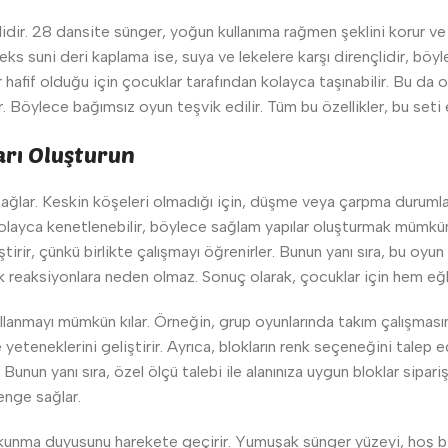
nemlidir. 28 dansite sünger, yoğun kullanıma rağmen şeklini korur 
perteks suni deri kaplama ise, suya ve lekelere karşı dirençlidir, 
ar hafif olduğu için çocuklar tarafından kolayca taşınabilir. Bu da 
r. Böylece bağımsız oyun teşvik edilir. Tüm bu özellikler, bu seti e
arı Oluşturun
ağlar. Keskin köşeleri olmadığı için, düşme veya çarpma durumla
e kolayca kenetlenebilir, böylece sağlam yapılar oluşturmak mümkünd
liştirir, çünkü birlikte çalışmayı öğrenirler. Bunun yanı sıra, bu o
 alerjik reaksiyonlara neden olmaz. Sonuç olarak, çocuklar için hem
ullanmayı mümkün kılar. Örneğin, grup oyunlarında takım çalışmasını t
teneklerini geliştirir. Ayrıca, blokların renk seçeneğini talep ede
n yanı sıra, özel ölçü talebi ile alanınıza uygun bloklar sipariş e
enge sağlar.
okunma duyusunu harekete geçirir. Yumuşak sünger yüzeyi, hoş bi