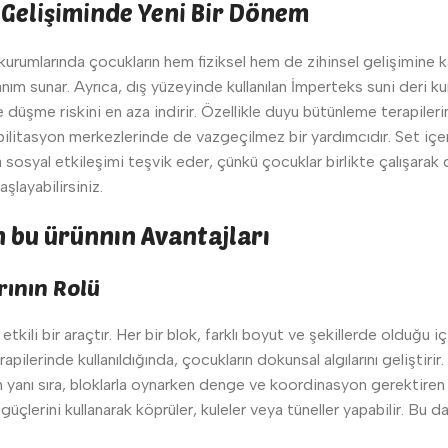
 Gelişiminde Yeni Bir Dönem
kurumlarında çocukların hem fiziksel hem de zihinsel gelişimine k
 sunar. Ayrıca, dış yüzeyinde kullanılan İmperteks suni deri kumaş
 düşme riskini en aza indirir. Özellikle duyu bütünleme terapiler
bilitasyon merkezlerinde de vazgeçilmez bir yardımcıdır. Set içeris
da sosyal etkileşimi teşvik eder, çünkü çocuklar birlikte çalışarak
şlayabilirsiniz.
 bu ürünnın Avantajları
rının Rolü
tkili bir araçtır. Her bir blok, farklı boyut ve şekillerde olduğu 
ilerinde kullanıldığında, çocukların dokunsal algılarını geliştiri
yanı sıra, bloklarla oynarken denge ve koordinasyon gerektiren har
l güçlerini kullanarak köprüler, kuleler veya tüneller yapabilir. B