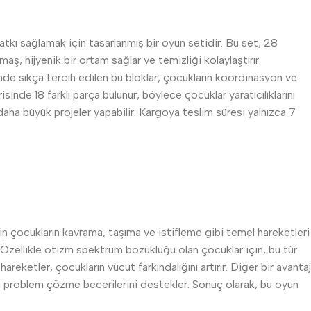
atkı sağlamak için tasarlanmış bir oyun setidir. Bu set, 28
, hijyenik bir ortam sağlar ve temizliği kolaylaştırır.
inde sıkça tercih edilen bu bloklar, çocukların koordinasyon ve
inde 18 farklı parça bulunur, böylece çocuklar yaratıcılıklarını
 daha büyük projeler yapabilir. Kargoya teslim süresi yalnızca 7
için çocukların kavrama, taşıma ve istifleme gibi temel hareketleri
r. Özellikle otizm spektrum bozukluğu olan çocuklar için, bu tür
eketler, çocukların vücut farkındalığını artırır. Diğer bir avantaj
u da problem çözme becerilerini destekler. Sonuç olarak, bu oyun