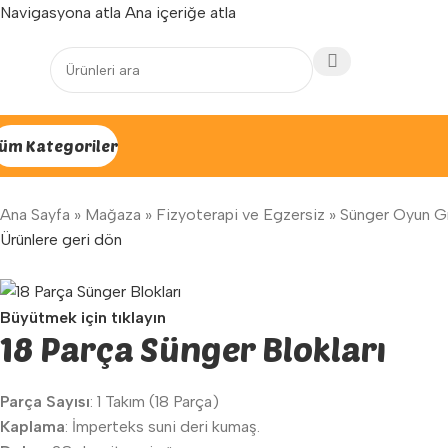
Navigasyona atla
Ana içeriğe atla
Yenilenen arayüzümüz ile hizmetinizdeyiz...
üm Kategoriler
Ana Sayfa
»
Mağaza
»
Fizyoterapi ve Egzersiz
»
Sünger Oyun Gr
Ürünlere geri dön
Büyütmek için tıklayın
18 Parça Sünger Blokları
Parça Sayısı
: 1 Takım (18 Parça)
Kaplama
: İmperteks suni deri kumaş.