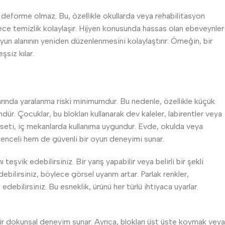
ve deforme olmaz. Bu, özellikle okullarda veya rehabilitasyon
böylece temizlik kolaylaşır. Hijyen konusunda hassas olan ebeveynler
oyun alanının yeniden düzenlenmesini kolaylaştırır. Örneğin, bir
şsiz kılar.
rında yaralanma riski minimumdur. Bu nedenle, özellikle küçük
ür. Çocuklar, bu blokları kullanarak dev kaleler, labirentler veya
yun seti, iç mekanlarda kullanıma uygundur. Evde, okulda veya
 eğlenceli hem de güvenli bir oyun deneyimi sunar.
eşvik edebilirsiniz. Bir yarış yapabilir veya belirli bir şekli
bilirsiniz, böylece görsel uyarım artar. Parlak renkler,
debilirsiniz. Bu esneklik, ürünü her türlü ihtiyaca uyarlar.
r dokunsal deneyim sunar. Ayrıca, blokları üst üste koymak veya