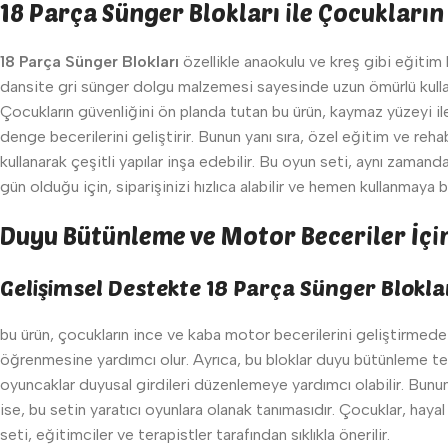
18 Parça Sünger Blokları ile Çocukların
18 Parça Sünger Blokları
özellikle anaokulu ve kreş gibi eğitim 
dansite gri sünger dolgu malzemesi sayesinde uzun ömürlü kullanım
Çocukların güvenliğini ön planda tutan bu ürün, kaymaz yüzeyi ile
denge becerilerini geliştirir. Bunun yanı sıra, özel eğitim ve reha
kullanarak çeşitli yapılar inşa edebilir. Bu oyun seti, aynı zaman
gün olduğu için, siparişinizi hızlıca alabilir ve hemen kullanmaya ba
Duyu Bütünleme ve Motor Beceriler İçin
Gelişimsel Destekte 18 Parça Sünger Blokla
bu ürün, çocukların ince ve kaba motor becerilerini geliştirmede e
öğrenmesine yardımcı olur. Ayrıca, bu bloklar duyu bütünleme terap
oyuncaklar duyusal girdileri düzenlemeye yardımcı olabilir. Bunun 
ise, bu setin yaratıcı oyunlara olanak tanımasıdır. Çocuklar, haya
seti, eğitimciler ve terapistler tarafından sıklıkla önerilir.