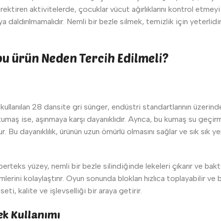
ktiren aktivitelerde, çocuklar vücut ağırlıklarını kontrol etmeyi
a daldırılmamalıdır. Nemli bir bezle silmek, temizlik için yeterli
bu ürün Neden Tercih Edilmeli?
kullanılan 28 dansite gri sünger, endüstri standartlarının üzerind
umaş ise, aşınmaya karşı dayanıklıdır. Ayrıca, bu kumaş su geçirme
r. Bu dayanıklılık, ürünün uzun ömürlü olmasını sağlar ve sık sık ye
erteks yüzey, nemli bir bezle silindiğinde lekeleri çıkarır ve bakt
lerini kolaylaştırır. Oyun sonunda blokları hızlıca toplayabilir ve b
eti, kalite ve işlevselliği bir araya getirir.
ek Kullanımı