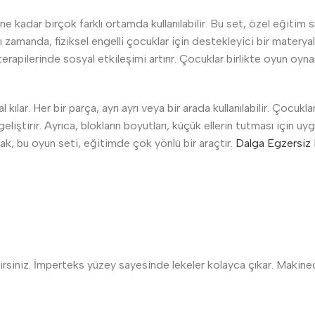
 kadar birçok farklı ortamda kullanılabilir. Bu set, özel eğitim sı
ı zamanda, fiziksel engelli çocuklar için destekleyici bir materyal ol
terapilerinde sosyal etkileşimi artırır. Çocuklar birlikte oyun oyna
l kılar. Her bir parça, ayrı ayrı veya bir arada kullanılabilir. Çocuk
eliştirir. Ayrıca, blokların boyutları, küçük ellerin tutması için 
larak, bu oyun seti, eğitimde çok yönlü bir araçtır.
Dalga Egzersiz 
bilirsiniz. İmperteks yüzey sayesinde lekeler kolayca çıkar. Makin