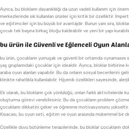
Ayrıca, bu blokların dayanıklılığı da uzun vadeli kullanım için ö
merkezlerinde sık kullanılan ürünler için kritik bir özelliktir. İm
ve eğitimciler için bu büyük bir avantajdır. Bunun yanı sıra, blokl
çocuk tek başına birkaç bloğu kaldırabilir ve yeni bir yapı kurabili
bu ürün ile Güvenli ve Eğlenceli Oyun Alanl
bu ürün, çocukların yumuşak ve güvenli bir ortamda oynamasını s
yaş gruplarındaki çocuklar için idealdir. Ayrıca, bloklar birbirin
araba oyun alanları yapabilir. Bu da onların sosyal becerilerini ge
klinikte rahatlıkla kullanılabilir. Hijyenik özellikleri sayesinde,
Ek olarak, bu blokların çok yönlülüğü, onları farklı aktivitelerde k
oluşturma görevi verebilirsiniz. Bu da çocukların problem çözme ye
çocukların dikkatini çeker ve öğrenme motivasyonunu yükseltir. Bunu
Kısacası, bu oyun seti, eğitim ve oyun arasında mükemmel bir d
Özellikle duyu bütünleme terapilerinde, bu bloklar çocukların d