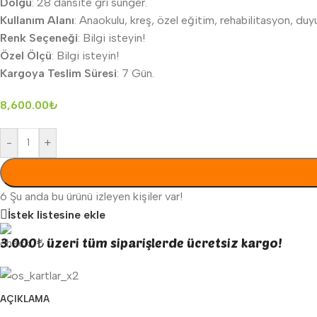
Dolgu
: 28 dansite gri sünger.
Kullanım Alanı
: Anaokulu, kreş, özel eğitim, rehabilitasyon, duyu
Renk Seçeneği
: Bilgi isteyin!
Özel Ölçü
: Bilgi isteyin!
Kargoya Teslim Süresi
: 7 Gün.
8,600.00
₺
-
+
6
Şu anda bu ürünü izleyen kişiler var!
İstek listesine ekle
3.000₺ üzeri tüm siparişlerde ücretsiz kargo!
AÇIKLAMA