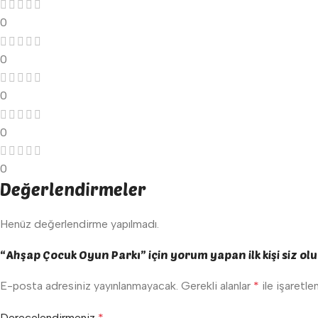
0
0
0
0
0
Değerlendirmeler
Henüz değerlendirme yapılmadı.
“Ahşap Çocuk Oyun Parkı” için yorum yapan ilk kişi siz ol
E-posta adresiniz yayınlanmayacak.
Gerekli alanlar
*
ile işaretle
Derecelendirmeniz
*