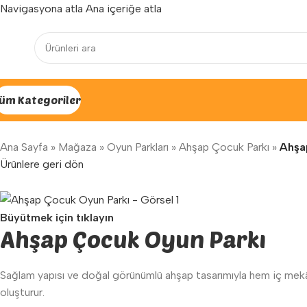
Navigasyona atla
Ana içeriğe atla
Yenilenen arayüzümüz ile hizmetinizdeyiz...
üm Kategoriler
Ana Sayfa
»
Mağaza
»
Oyun Parkları
»
Ahşap Çocuk Parkı
»
Ahşa
Ürünlere geri dön
Büyütmek için tıklayın
Ahşap Çocuk Oyun Parkı
Sağlam yapısı ve doğal görünümlü ahşap tasarımıyla hem iç mek
oluşturur.