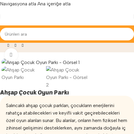
Navigasyona atla
Ana içeriğe atla
Yenilenen arayüzümüz ile hizmetinizdeyiz...
Oyun Parkları
»
Ahşap Çocuk Parkı
»
Ahşap Çocuk Oyun Parkı
Büyütmek için tıklayın
Ahşap Çocuk Oyun Parkı
Salıncaklı ahşap çocuk parkları, çocukların enerjilerini
rahatça atabilecekleri ve keyifli vakit geçirebilecekleri
özel oyun alanları sunar. Bu alanlar, onların hem fiziksel hem
zihinsel gelişimini desteklerken, aynı zamanda doğayla iç