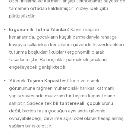
özel fırınlama ve katmanlı ahşap teknolojimiz sayesinde
tamamen ortadan kaldırılmıştır. Yüzey ipek gibi
pürüzsüzdür.
Ergonomik Tutma Alanları:
Kavisli yapının
kenarlarında, çocukların küçük parmaklarıyla rahatça
kavrayıp sallanırken kendilerini güvende hissedecekleri
tutunma boşlukları (kulplar) ergonomik olarak
tasarlanmıştır. Bu boşluklar parmak sıkışmalarını
engelleyecek genişliktedir.
Yüksek Taşıma Kapasitesi:
İnce ve esnek
görünümüne rağmen mühendislik harikası katmanlı
yapısı sayesinde muazzam bir taşıma kapasitesine
sahiptir. Sadece tek bir
tahterevalli çocuk
ürünü
değil, birden fazla çocuğun aynı anda güvenle
oynayabileceği, devrilme açısı özel olarak hesaplanmış
sağlam bir iskelettir.