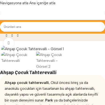
Navigasyona atla
Ana içeriğe atla
Yenilenen arayüzümüz ile hizmetinizdeyiz...
a Sayfa
»
Mağaza
»
Oyun Parkları
»
Ahşap Çocuk Tahterevalli
Büyütmek için tıklayın
Ahşap Çocuk Tahterevalli
Ahşap çocuk tahterevalli
, Okul öncesi kreş ya da
anaokulu çocukları için tasarlanan bu ahşap tahterevalli,
dayanıklı yapısı ve güvenli tasarımıyla açık alanlarda keyifli
bir oyun deneyimi sunar.
Park
ya da bahçelerinizde