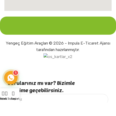
Yengeç Eğitim Araçları © 2026 -
Impula E-Ticaret Ajansı
tarafından hazırlanmıştır.
1
Sorularınız mı var? Bizimle
iletişime geçebilirsiniz.
Menü
İstek listesi
Sepet