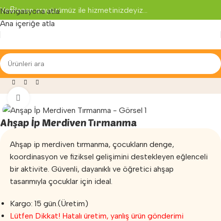
Yenilenen arayüzümüz ile hizmetinizdeyiz...
Navigasyona atla
Ana içeriğe atla
Parkları
»
Bahçe Oyuncakları
»
Ahşap İp Merdiven Tırmanma
Büyütmek için tıklayın
Ahşap İp Merdiven Tırmanma
Ahşap ip merdiven tırmanma, çocukların denge,
koordinasyon ve fiziksel gelişimini destekleyen eğlenceli
bir aktivite. Güvenli, dayanıklı ve öğretici ahşap
tasarımıyla çocuklar için ideal.
Kargo: 15 gün.(Üretim)
Lütfen Dikkat! Hatalı üretim, yanlış ürün gönderimi