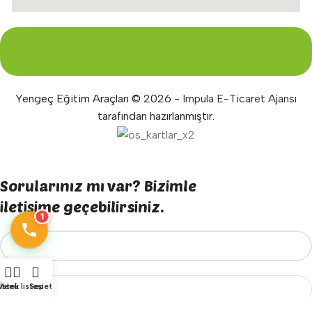
Yengeç Eğitim Araçları © 2026 -
Impula E-Ticaret Ajansı
tarafından hazırlanmıştır.
Sorularınız mı var? Bizimle
iletişime geçebilirsiniz.
1
Menü
İstek listesi
Sepet