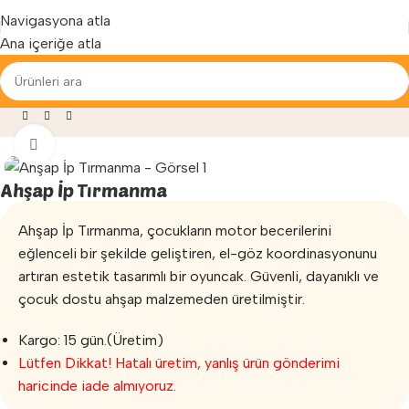
Yenilenen arayüzümüz ile hizmetinizdeyiz...
Navigasyona atla
Ana içeriğe atla
aza
»
Oyun Parkları
»
Bahçe Oyuncakları
»
Ahşap İp Tırmanma
Büyütmek için tıklayın
Ahşap İp Tırmanma
Ahşap İp Tırmanma, çocukların motor becerilerini
eğlenceli bir şekilde geliştiren, el-göz koordinasyonunu
artıran estetik tasarımlı bir oyuncak. Güvenli, dayanıklı ve
çocuk dostu ahşap malzemeden üretilmiştir.
Kargo: 15 gün.(Üretim)
Lütfen Dikkat! Hatalı üretim, yanlış ürün gönderimi
haricinde iade almıyoruz.