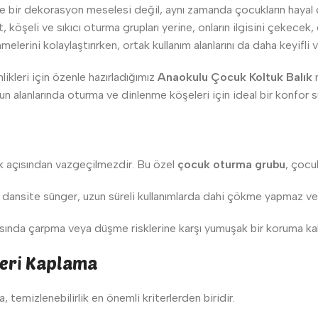
bir dekorasyon meselesi değil, aynı zamanda çocukların hayal dü
rt, köşeli ve sıkıcı oturma grupları yerine, onların ilgisini çekecek
melerini kolaylaştırırken, ortak kullanım alanlarını da daha keyifli 
ikleri için özenle hazırladığımız
Anaokulu Çocuk Koltuk Balık
m
un alanlarında oturma ve dinlenme köşeleri için ideal bir konfor s
ık açısından vazgeçilmezdir. Bu özel
çocuk oturma grubu
, çocu
dansite sünger, uzun süreli kullanımlarda dahi çökme yapmaz v
sında çarpma veya düşme risklerine karşı yumuşak bir koruma kalk
Deri Kaplama
, temizlenebilirlik en önemli kriterlerden biridir.