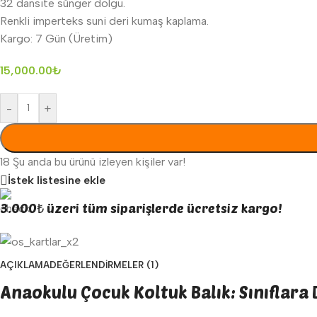
32 dansite sünger dolgu.
Renkli imperteks suni deri kumaş kaplama.
Kargo: 7 Gün (Üretim)
15,000.00
₺
-
+
18
Şu anda bu ürünü izleyen kişiler var!
İstek listesine ekle
3.000₺ üzeri tüm siparişlerde ücretsiz kargo!
AÇIKLAMA
DEĞERLENDIRMELER (1)
Anaokulu Çocuk Koltuk Balık: Sınıflara 