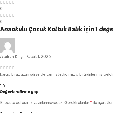
0
0
Anaokulu Çocuk Koltuk Balık
için 1 değ
Atakan Kılıç
–
Ocak 1, 2026
kargo biraz uzun sürse de tam istediğimiz gibi ürünlerimiz geld
1
0
Değerlendirme yap
E-posta adresiniz yayınlanmayacak.
Gerekli alanlar
*
ile işaretle