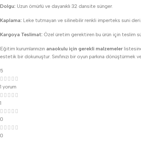
Dolgu:
Uzun ömürlü ve dayanıklı 32 dansite sünger.
Kaplama:
Leke tutmayan ve silinebilir renkli imperteks suni deri
Kargoya Teslimat:
Özel üretim gerektiren bu ürün için teslim s
Eğitim kurumlarınızın
anaokulu için gerekli malzemeler
listesin
estetik bir dokunuştur. Sınıfınızı bir oyun parkına dönüştürmek
5
1 yorum
1
0
0