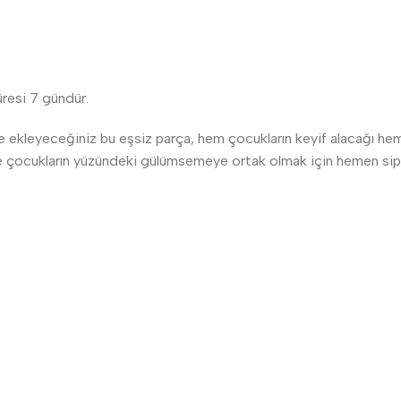
.
üresi 7 gündür.
e ekleyeceğiniz bu eşsiz parça, hem çocukların keyif alacağı hem
 ve çocukların yüzündeki gülümsemeye ortak olmak için hemen sipa