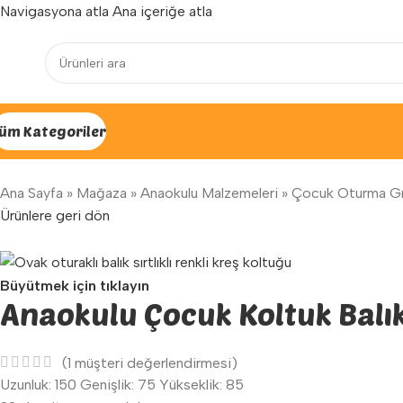
Navigasyona atla
Ana içeriğe atla
Yenilenen arayüzümüz ile hizmetinizdeyiz...
üm Kategoriler
Ana Sayfa
»
Mağaza
»
Anaokulu Malzemeleri
»
Çocuk Oturma Gr
Ürünlere geri dön
Büyütmek için tıklayın
Anaokulu Çocuk Koltuk Balı
(
1
müşteri değerlendirmesi)
Uzunluk: 150 Genişlik: 75 Yükseklik: 85