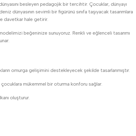
nyasını besleyen pedagojik bir tercihtir. Çocuklar, dünyayı
, deniz dünyasının sevimli bir figürünü sınıfa taşıyacak tasarımlara
ve davetkar hale getirir.
odelimizi beğeninize sunuyoruz. Renkli ve eğlenceli tasarımı
unar.
kların omurga gelişimini destekleyecek şekilde tasarlanmıştır.
e çocuklara mükemmel bir oturma konforu sağlar.
anı oluşturur.