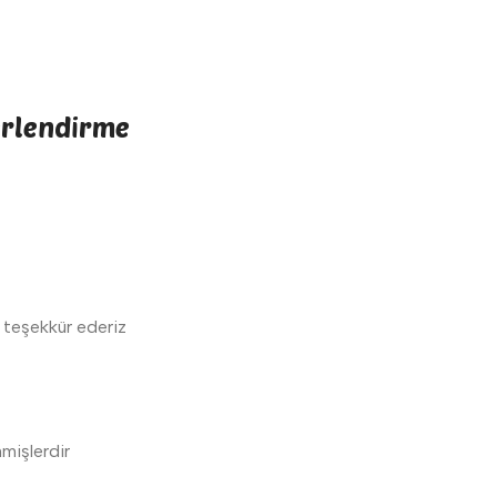
erlendirme
i teşekkür ederiz
nmişlerdir