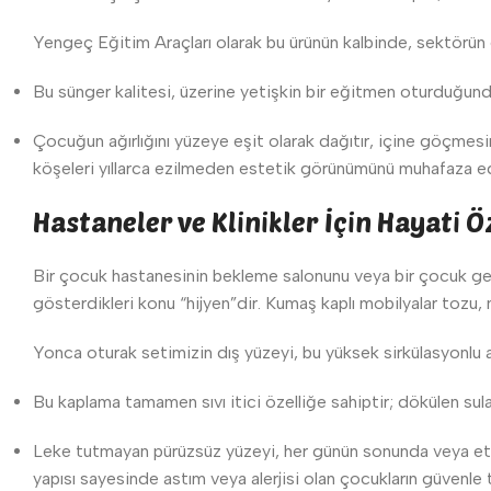
Yengeç Eğitim Araçları olarak bu ürünün kalbinde, sektörün 
Bu sünger kalitesi, üzerine yetişkin bir eğitmen oturduğun
Çocuğun ağırlığını yüzeye eşit olarak dağıtır, içine göçmes
köşeleri yıllarca ezilmeden estetik görünümünü muhafaza e
Hastaneler ve Klinikler İçin Hayati Ö
Bir çocuk hastanesinin bekleme salonunu veya bir çocuk gel
gösterdikleri konu “hijyen”dir. Kumaş kaplı mobilyalar tozu, m
Yonca oturak setimizin dış yüzeyi, bu yüksek sirkülasyonlu al
Bu kaplama tamamen sıvı itici özelliğe sahiptir; dökülen sula
Leke tutmayan pürüzsüz yüzeyi, her günün sonunda veya etkinli
yapısı sayesinde astım veya alerjisi olan çocukların güvenle 