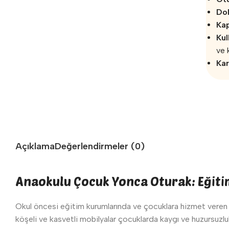
Do
Ka
Kul
ve 
Kar
Açıklama
Değerlendirmeler (0)
Anaokulu Çocuk Yonca Oturak: Eğitim
Okul öncesi eğitim kurumlarında ve çocuklara hizmet veren sa
köşeli ve kasvetli mobilyalar çocuklarda kaygı ve huzursuzlu