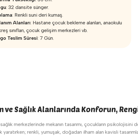
lgu
: 32 dansite sünger.
plama
: Renkli suni deri kumaş.
lanım Alanları
: Hastane çocuk bekleme alanları, anaokulu
kreş sınıfları, çocuk gelişim merkezleri vb.
go Teslim Süresi
: 7 Gün.
 ve Sağlık Alanlarında Konforun, Reng
ğlık merkezlerinde mekanın tasarımı, çocukların psikolojisini doğ
k yaratırken; renkli, yumuşak, doğadan ilham alan kavisli tasarım