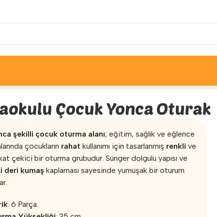
uk Yonca Oturak
aokulu Çocuk Yonca Oturak
ca şekilli çocuk oturma alanı
; eğitim, sağlık ve eğlence
nlarında çocukların
rahat
kullanımı için tasarlanmış
renkli
ve
kat çekici bir oturma grubudur. Sünger dolgulu yapısı ve
i deri kumaş
kaplaması sayesinde yumuşak bir oturum
ar.
rik
: 6 Parça.
rma Yüksekliği
: 35 cm.