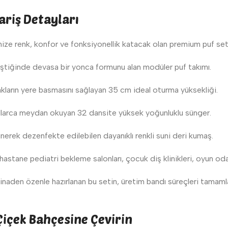
ariş Detayları
ize renk, konfor ve fonksiyonellik katacak olan premium puf setimi
eştiğinde devasa bir yonca formunu alan modüler puf takımı.
arın yere basmasını sağlayan 35 cm ideal oturma yüksekliği.
yıllarca meydan okuyan 32 dansite yüksek yoğunluklu sünger.
inerek dezenfekte edilebilen dayanıklı renkli suni deri kumaş.
 hastane pediatri bekleme salonları, çocuk diş klinikleri, oyun o
inaden özenle hazırlanan bu setin, üretim bandı süreçleri tamam
 Çiçek Bahçesine Çevirin