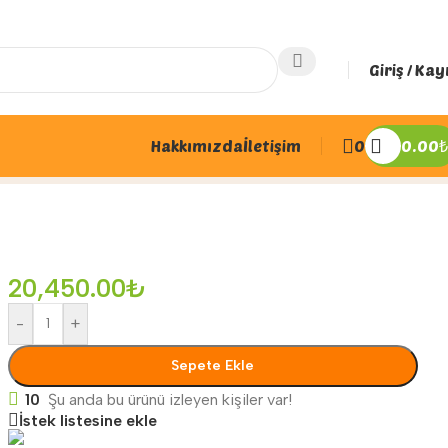
Giriş / Kay
Hakkımızda
İletişim
0
0.00
₺
20,450.00
₺
-
+
Sepete Ekle
10
Şu anda bu ürünü izleyen kişiler var!
İstek listesine ekle