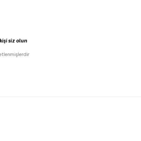
işi siz olun
retlenmişlerdir