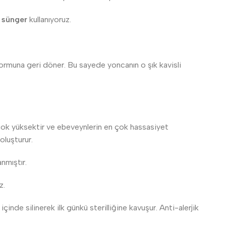
 sünger
kullanıyoruz.
formuna geri döner. Bu sayede yoncanın o şık kavisli
 çok yüksektir ve ebeveynlerin en çok hassasiyet
oluşturur.
anmıştır.
z.
nde silinerek ilk günkü sterilliğine kavuşur. Anti-alerjik