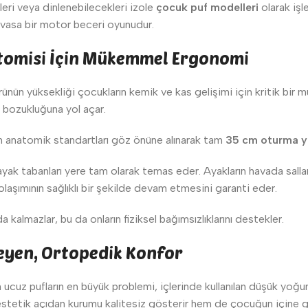
leri veya dinlenebilecekleri izole
çocuk puf modelleri
olarak işle
evasa bir motor beceri oyunudur.
atomisi İçin Mükemmel Ergonomi
rünün yüksekliği çocukların kemik ve kas gelişimi için kritik bir mü
 bozukluğuna yol açar.
n anatomik standartları göz önüne alınarak tam
35 cm oturma y
 ayak tabanları yere tam olarak temas eder. Ayakların havada sal
laşımının sağlıklı bir şekilde devam etmesini garanti eder.
lmazlar, bu da onların fiziksel bağımsızlıklarını destekler.
eyen, Ortopedik Konfor
 ucuz pufların en büyük problemi, içlerinde kullanılan düşük yoğun
estetik açıdan kurumu kalitesiz gösterir hem de çocuğun içine 