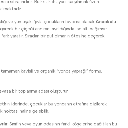
i sıfıra indirir. Bu kritik ihtiyacı karşılamak üzere
 almaktadır.
iği ve yumuşaklığıyla çocukların favorisi olacak
Anaokulu
enk bir çiçeği andıran, ayrıldığında ise altı bağımsız
e fark yaratır. Sıradan bir puf olmanın ötesine geçerek
, tamamen kavisli ve organik “yonca yaprağı” formu,
devasa bir toplanma adası oluşturur.
kinliklerinde, çocuklar bu yoncanın etrafına dizilerek
 noktası haline gelebilir.
lır. Sınıfın veya oyun odasının farklı köşelerine dağıtılan bu