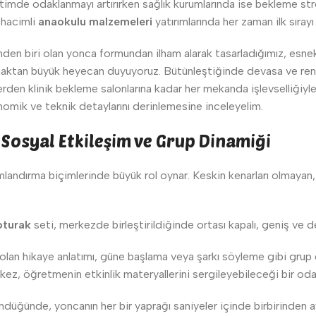
timde odaklanmayı artırırken sağlık kurumlarında ise bekleme stresin
 hacimli
anaokulu malzemeleri
yatırımlarında her zaman ilk sırayı
den biri olan yonca formundan ilham alarak tasarladığımız, esnekl
aktan büyük heyecan duyuyoruz. Bütünleştiğinde devasa ve rengar
lerden klinik bekleme salonlarına kadar her mekanda işlevselliğiyl
mik ve teknik detaylarını derinlemesine inceleyelim.
Sosyal Etkileşim ve Grup Dinamiği
landırma biçimlerinde büyük rol oynar. Keskin kenarları olmayan
oturak
seti, merkezde birleştirildiğinde ortası kapalı, geniş ve 
lan hikaye anlatımı, güne başlama veya şarkı söyleme gibi grup et
ez, öğretmenin etkinlik materyallerini sergileyebileceği bir odak
düğünde, yoncanın her bir yaprağı saniyeler içinde birbirinden ayrı