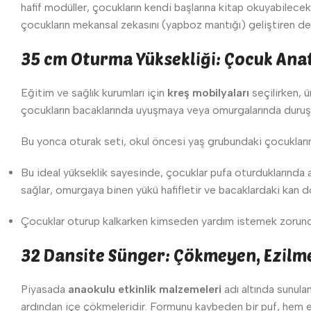
hafif modüller, çocukların kendi başlarına kitap okuyabilecek
çocukların mekansal zekasını (yapboz mantığı) geliştiren d
35 cm Oturma Yüksekliği: Çocuk An
Eğitim ve sağlık kurumları için
kreş mobilyaları
seçilirken, ü
çocukların bacaklarında uyuşmaya veya omurgalarında duruş
Bu yonca oturak seti, okul öncesi yaş grubundaki çocukları
Bu ideal yükseklik sayesinde, çocuklar pufa oturduklarında
sağlar, omurgaya binen yükü hafifletir ve bacaklardaki kan do
Çocuklar oturup kalkarken kimseden yardım istemek zorunda ka
32 Dansite Sünger: Çökmeyen, Ezilm
Piyasada
anaokulu etkinlik malzemeleri
adı altında sunulan
ardından içe çökmeleridir. Formunu kaybeden bir puf, hem 