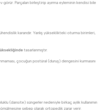
v görür. Parçaları birleştirip ayırma eyleminin kendisi bile
hendislik kararıdır. Yanlış yükseklikteki oturma birimleri,
üksekliğinde
tasarlanmıştır.
lanmaması, çocuğun postüral (duruş) dengesini kurmasını
luklu (dansite) süngerler nedeniyle birkaç aylık kullanımın
gömülmesine sebep olarak ortopedik zarar verir.