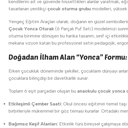
kendilerini ait ve güvende hissettikleri alanlar yaratmak, eği
tasarlanan yenilikçi
çocuk oturma grubu
modelleri, yüksek
Yengeç Eğitim Araçları olarak; doğanın en güzel sembollerin
Çocuk Yonca Oturak
(6 Parçalı Puf Seti) modelimizi sunm
oturma birimine dönüşen bu harika tasarım; sınıf içi etkinlik
mekana vizyon katan bu profesyonel setin pedagojik, ergono
Doğadan İlham Alan “Yonca” Formu: 
Erken çocukluk döneminde şekiller, çocukların dünyayı anlam
çocuklara bilinçdışı bir davetkarlık sunar.
Toplam 6 eşit parçadan oluşan bu
anaokulu çocuk yonca 
Etkileşimli Çember Saati:
Okul öncesi eğitimin temel taşı o
birbirleriyle mükemmel bir göz teması kurarlar. Ortadaki merk
Bağımsız Keşif Alanları:
Etkinlik türü bireysel çalışmaya dön