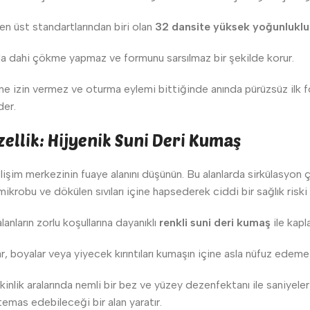
en üst standartlarından biri olan
32 dansite yüksek yoğunluklu
da dahi çökme yapmaz ve formunu sarsılmaz bir şekilde korur.
ine izin vermez ve oturma eylemi bittiğinde anında pürüzsüz ilk 
der.
zellik: Hijyenik Suni Deri Kumaş
işim merkezinin fuaye alanını düşünün. Bu alanlarda sirkülasyon
ikrobu ve dökülen sıvıları içine hapsederek ciddi bir sağlık riski 
anların zorlu koşullarına dayanıklı
renkli suni deri kumaş
ile kapl
r, boyalar veya yiyecek kırıntıları kumaşın içine asla nüfuz edeme
k aralarında nemli bir bez ve yüzey dezenfektanı ile saniyeler içi
temas edebileceği bir alan yaratır.