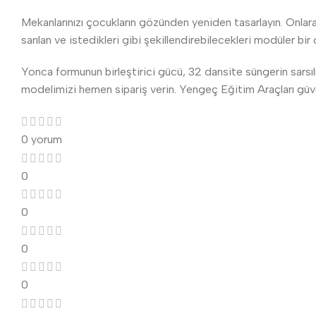
Mekanlarınızı çocukların gözünden yeniden tasarlayın. Onlara 
sarılan ve istedikleri gibi şekillendirebilecekleri modüler bi
Yonca formunun birleştirici gücü, 32 dansite süngerin sarsıl
modelimizi hemen sipariş verin. Yengeç Eğitim Araçları güven
0 yorum
0
0
0
0