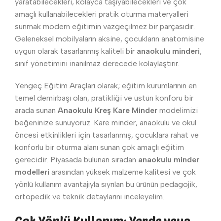
yaratabilecekleri, kolayca taşıyabilecekleri ve çok
amaçlı kullanabilecekleri pratik oturma materyalleri
sunmak modern eğitimin vazgeçilmez bir parçasıdır.
Geleneksel mobilyaların aksine, çocukların anatomisine
uygun olarak tasarlanmış kaliteli bir
anaokulu minderi
,
sınıf yönetimini inanılmaz derecede kolaylaştırır.
Yengeç Eğitim Araçları olarak; eğitim kurumlarının en
temel demirbaşı olan, pratikliği ve üstün konforu bir
arada sunan
Anaokulu Kreş Kare Minder
modelimizi
beğeninize sunuyoruz. Kare minder, anaokulu ve okul
öncesi etkinlikleri için tasarlanmış, çocuklara rahat ve
konforlu bir oturma alanı sunan çok amaçlı eğitim
gerecidir. Piyasada bulunan sıradan
anaokulu minder
modelleri
arasından yüksek malzeme kalitesi ve çok
yönlü kullanım avantajıyla sıyrılan bu ürünün pedagojik,
ortopedik ve teknik detaylarını inceleyelim.
Çok Yönlü Kullanım: Yerde veya