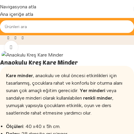
Yenilenen arayüzümüz ile hizmetinizdeyiz...
Navigasyona atla
Ana içeriğe atla
ve Egzersiz
»
Anaokulu Minderi
»
Anaokulu Kreş Kare Minder
Büyütmek için tıklayın
Anaokulu Kreş Kare Minder
Kare minder
, anaokulu ve okul öncesi etkinlikleri için
tasarlanmış, çocuklara rahat ve konforlu bir oturma alanı
sunan çok amaçlı eğitim gerecidir.
Yer minderi
veya
sandalye minderi olarak kullanılabilen
renkli minder
,
yumuşak yapısıyla çocukların etkinlik, oyun ve ders
saatlerinde rahat etmesine yardımcı olur.
Ölçüleri
: 40 x40 x 5h cm.
Dolgu
: 28 dansite gri sünger.