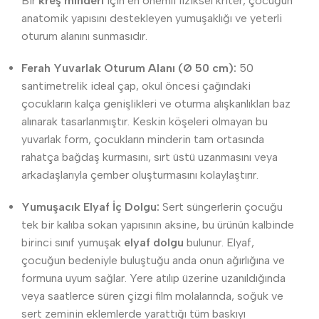
Bir
kreş minderi
için en önemli fiziksel kriter, çocuğun
anatomik yapısını destekleyen yumuşaklığı ve yeterli
oturum alanını sunmasıdır.
Ferah Yuvarlak Oturum Alanı (Ø 50 cm):
50
santimetrelik ideal çap, okul öncesi çağındaki
çocukların kalça genişlikleri ve oturma alışkanlıkları baz
alınarak tasarlanmıştır. Keskin köşeleri olmayan bu
yuvarlak form, çocukların minderin tam ortasında
rahatça bağdaş kurmasını, sırt üstü uzanmasını veya
arkadaşlarıyla çember oluşturmasını kolaylaştırır.
Yumuşacık Elyaf İç Dolgu:
Sert süngerlerin çocuğu
tek bir kalıba sokan yapısının aksine, bu ürünün kalbinde
birinci sınıf yumuşak
elyaf dolgu
bulunur. Elyaf,
çocuğun bedeniyle buluştuğu anda onun ağırlığına ve
formuna uyum sağlar. Yere atılıp üzerine uzanıldığında
veya saatlerce süren çizgi film molalarında, soğuk ve
sert zeminin eklemlerde yarattığı tüm baskıyı