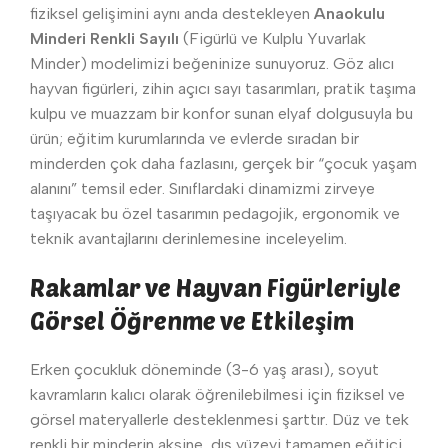
fiziksel gelişimini aynı anda destekleyen
Anaokulu
Minderi Renkli Sayılı
(Figürlü ve Kulplu Yuvarlak
Minder) modelimizi beğeninize sunuyoruz. Göz alıcı
hayvan figürleri, zihin açıcı sayı tasarımları, pratik taşıma
kulpu ve muazzam bir konfor sunan elyaf dolgusuyla bu
ürün; eğitim kurumlarında ve evlerde sıradan bir
minderden çok daha fazlasını, gerçek bir “çocuk yaşam
alanını” temsil eder. Sınıflardaki dinamizmi zirveye
taşıyacak bu özel tasarımın pedagojik, ergonomik ve
teknik avantajlarını derinlemesine inceleyelim.
Rakamlar ve Hayvan Figürleriyle
Görsel Öğrenme ve Etkileşim
Erken çocukluk döneminde (3-6 yaş arası), soyut
kavramların kalıcı olarak öğrenilebilmesi için fiziksel ve
görsel materyallerle desteklenmesi şarttır. Düz ve tek
renkli bir minderin aksine, dış yüzeyi tamamen eğitici