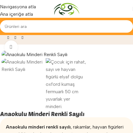
Yenilenen arayüzümüz ile hizmetinizdeyiz...
Navigasyona atla
Ana içeriğe atla
za
»
Fizyoterapi ve Egzersiz
»
Anaokulu Minderi Renkli Sayılı
Büyütmek için tıklayın
Anaokulu Minderi Renkli Sayılı
Anaokulu minderi renkli sayılı
, rakamlar, hayvan figürleri