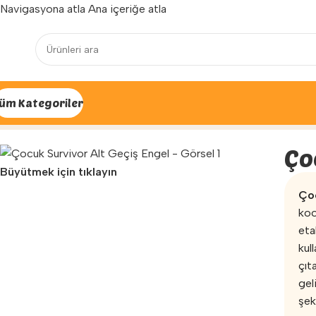
Navigasyona atla
Ana içeriğe atla
Yenilenen arayüzümüz ile hizmetinizdeyiz...
üm Kategoriler
Ana Sayfa
»
Mağaza
»
Oyun Parkları
»
Survivor Çocuk Parkı Eta
Ço
Büyütmek için tıklayın
Çoc
koo
eta
kul
çıt
geli
şek