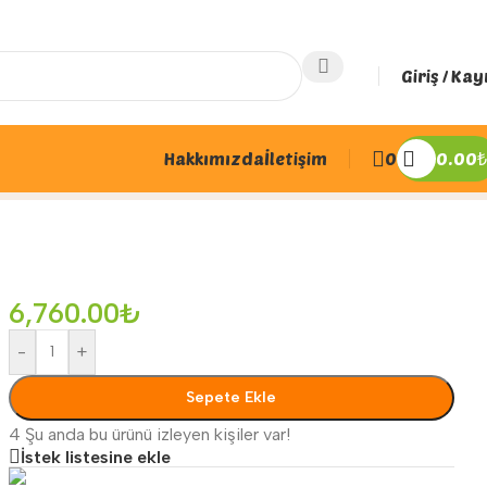
Giriş / Kay
Hakkımızda
İletişim
0
0.00
₺
6,760.00
₺
-
+
Sepete Ekle
4
Şu anda bu ürünü izleyen kişiler var!
İstek listesine ekle