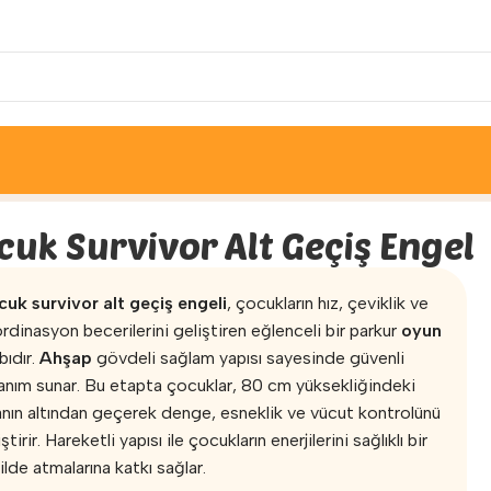
pları
»
Çocuk Survivor Alt Geçiş Engel
cuk Survivor Alt Geçiş Engel
uk survivor alt geçiş engeli
, çocukların hız, çeviklik ve
rdinasyon becerilerini geliştiren eğlenceli bir parkur
oyun
bıdır.
Ahşap
gövdeli sağlam yapısı sayesinde güvenli
lanım sunar. Bu etapta çocuklar, 80 cm yüksekliğindeki
anın altından geçerek denge, esneklik ve vücut kontrolünü
ştirir. Hareketli yapısı ile çocukların enerjilerini sağlıklı bir
ilde atmalarına katkı sağlar.