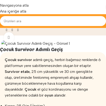
Yenilenen arayüzümüz ile hizmetinizdeyiz...
Navigasyona atla
Ana içeriğe atla
Survivor Çocuk Parkı Etapları
»
Çocuk Survivor Adımlı Geçiş
Büyütmek için tıklayın
Çocuk Survivor Adımlı Geçiş
Çocuk survivor
adımlı geçiş
,
herbiri bağımsız renklerde 6
platformun yere sabitlenmesinden oluşan bir etaptır.
Survivor etabı
, 25 cm yükseklik ve 30 cm genişlikte
olup, üretiminde fırınlonmış emprenyeli ahşap kullanılır,
çürümeye böceklenmeye hava koşullarına karşı
dayanıklıdır.
Çocuk
el göz kordinasyonu ve denge
yeteneklerine odaklı bir
oyun
alanıdır.
Kargo: 25 Gün (Üretim)