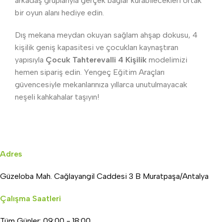
arkadaş gruplarıyla gerçek bağlar kurabilecekleri ortak
bir oyun alanı hediye edin.
Dış mekana meydan okuyan sağlam ahşap dokusu, 4
kişilik geniş kapasitesi ve çocukları kaynaştıran
yapısıyla
Çocuk Tahterevalli 4 Kişilik
modelimizi
hemen sipariş edin. Yengeç Eğitim Araçları
güvencesiyle mekanlarınıza yıllarca unutulmayacak
neşeli kahkahalar taşıyın!
Adres
Güzeloba Mah. Cağlayangil Caddesi 3 B Muratpaşa/Antalya
Çalışma Saatleri
Tüm Günler: 09:00 - 18:00