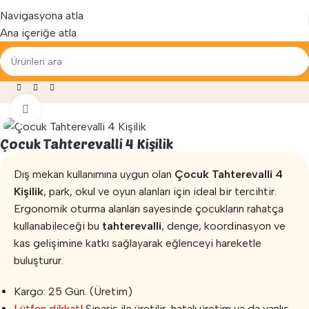
Yenilenen arayüzümüz ile hizmetinizdeyiz...
Navigasyona atla
Ana içeriğe atla
Sayfa
»
Mağaza
»
Oyun Parkları
»
Çocuk Tahterevalli 4 Kişilik
Büyütmek için tıklayın
Çocuk Tahterevalli 4 Kişilik
Dış mekan kullanımına uygun olan
Çocuk Tahterevalli 4
Kişilik
, park, okul ve oyun alanları için ideal bir tercihtir.
Ergonomik oturma alanları sayesinde çocukların rahatça
kullanabileceği bu
tahterevalli
, denge, koordinasyon ve
kas gelişimine katkı sağlayarak eğlenceyi hareketle
buluşturur.
Kargo: 25 Gün. (Üretim)
Lütfen dikkat!
Sipariş ile üretilir, hatalı üretim ya da yanlış