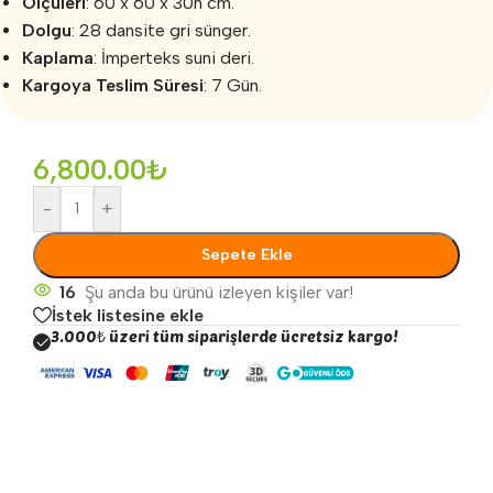
Ölçüleri
: 60 x 60 x 30h cm.
Dolgu
: 28 dansite gri sünger.
Kaplama
: İmperteks suni deri.
Kargoya Teslim Süresi
: 7 Gün.
6,800.00
₺
-
+
Sepete Ekle
16
Şu anda bu ürünü izleyen kişiler var!
İstek listesine ekle
3.000₺ üzeri tüm siparişlerde ücretsiz kargo!