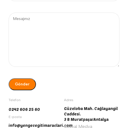
Telefon
Adres
Güzeloba Mah. Cağlayangil
0242 606 25 60
Caddesi.
E-posta
3 B Muratpaşa/Antalya
info@yengecegitimaraclari.com
Sosyal Medya