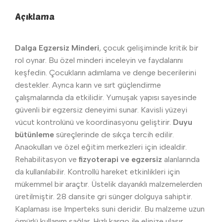
Açıklama
Dalga Egzersiz Minderi
, çocuk gelişiminde kritik bir
rol oynar. Bu özel minderi inceleyin ve faydalarını
keşfedin. Çocukların adımlama ve denge becerilerini
destekler. Ayrıca karın ve sırt güçlendirme
çalışmalarında da etkilidir. Yumuşak yapısı sayesinde
güvenli bir egzersiz deneyimi sunar. Kavisli yüzeyi
vücut kontrolünü ve koordinasyonu geliştirir.
Duyu
bütünleme
süreçlerinde de sıkça tercih edilir.
Anaokulları ve özel eğitim merkezleri için idealdir.
Rehabilitasyon ve
fizyoterapi ve egzersiz
alanlarında
da kullanılabilir. Kontrollü hareket etkinlikleri için
mükemmel bir araçtır. Üstelik dayanıklı malzemelerden
üretilmiştir. 28 dansite gri sünger dolguya sahiptir.
Kaplaması ise Imperteks suni deridir. Bu malzeme uzun
ömürlü kullanım sağlar. Hızlı kargo ile elinize ulaşır.