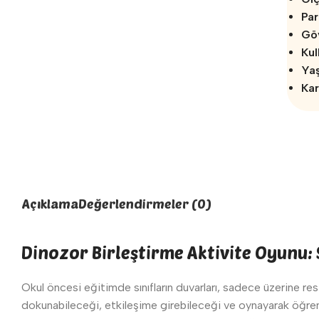
Par
Gö
Kul
Ya
Kar
Açıklama
Değerlendirmeler (0)
Dinozor Birleştirme Aktivite Oyunu: S
Okul öncesi eğitimde sınıfların duvarları, sadece üzerine res
dokunabileceği, etkileşime girebileceği ve oynayarak öğr