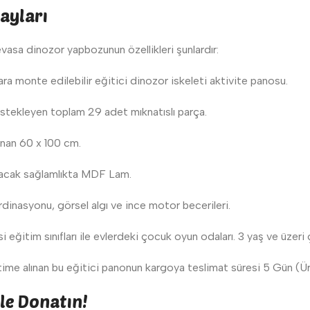
tayları
evasa dinozor yapbozunun özellikleri şunlardır:
ra monte edilebilir eğitici dinozor iskeleti aktivite panosu.
tekleyen toplam 29 adet mıknatıslı parça.
unan 60 x 100 cm.
anacak sağlamlıkta MDF Lam.
inasyonu, görsel algı ve ince motor becerileri.
 eğitim sınıfları ile evlerdeki çocuk oyun odaları. 3 yaş ve üzeri
me alınan bu eğitici panonun kargoya teslimat süresi 5 Gün (Üre
yle Donatın!