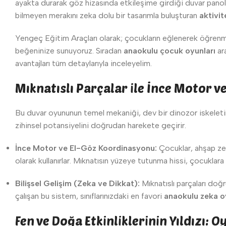
ayakta durarak göz hizasında etkileşime girdiği duvar panolar
bilmeyen merakını zeka dolu bir tasarımla buluşturan
aktivit
Yengeç Eğitim Araçları olarak; çocukların eğlenerek öğrenmes
beğeninize sunuyoruz. Sıradan
anaokulu çocuk oyunları
ara
avantajları tüm detaylarıyla inceleyelim.
Mıknatıslı Parçalar ile İnce Motor 
Bu duvar oyununun temel mekaniği, dev bir dinozor iskeletin
zihinsel potansiyelini doğrudan harekete geçirir.
İnce Motor ve El-Göz Koordinasyonu:
Çocuklar, ahşap zemi
olarak kullanırlar. Mıknatısın yüzeye tutunma hissi, çocuklar
Bilişsel Gelişim (Zeka ve Dikkat):
Mıknatıslı parçaları doğ
çalışan bu sistem, sınıflarınızdaki en favori
anaokulu zeka o
Fen ve Doğa Etkinliklerinin Yıldızı: O