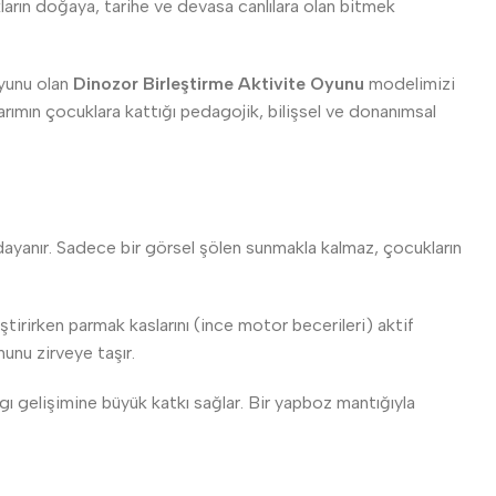
kların doğaya, tarihe ve devasa canlılara olan bitmek
oyunu olan
Dinozor Birleştirme Aktivite Oyunu
modelimizi
arımın çocuklara kattığı pedagojik, bilişsel ve donanımsal
dayanır. Sadece bir görsel şölen sunmakla kalmaz, çocukların
tirirken parmak kaslarını (ince motor becerileri) aktif
unu zirveye taşır.
gı gelişimine büyük katkı sağlar. Bir yapboz mantığıyla