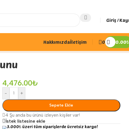
Giriş / Kay
Hakkımızda
İletişim
0
0.00
₺
yunu
4,476.00
₺
-
+
Sepete Ekle
4
Şu anda bu ürünü izleyen kişiler var!
İstek listesine ekle
3.000₺ üzeri tüm siparişlerde ücretsiz kargo!