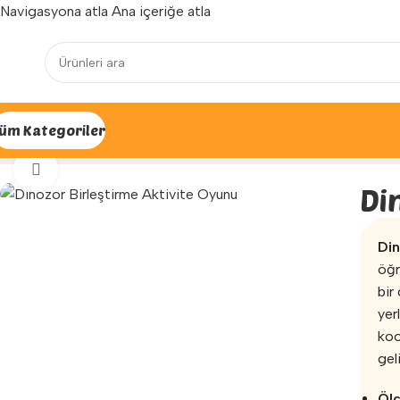
Navigasyona atla
Ana içeriğe atla
Yenilenen arayüzümüz ile hizmetinizdeyiz...
üm Kategoriler
Ana Sayfa
»
Mağaza
»
Fizyoterapi ve Egzersiz
»
Aktivite Oyun
Büyütmek için tıklayın
Di
Din
öğr
bir
yer
koo
gel
Ölç