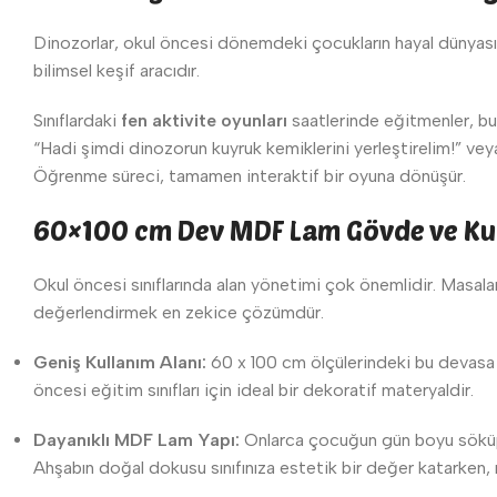
Dinozorlar, okul öncesi dönemdeki çocukların hayal dünyasın
bilimsel keşif aracıdır.
Sınıflardaki
fen aktivite oyunları
saatlerinde eğitmenler, bu d
“Hadi şimdi dinozorun kuyruk kemiklerini yerleştirelim!” vey
Öğrenme süreci, tamamen interaktif bir oyuna dönüşür.
60×100 cm Dev MDF Lam Gövde ve Kur
Okul öncesi sınıflarında alan yönetimi çok önemlidir. Masalar
değerlendirmek en zekice çözümdür.
Geniş Kullanım Alanı:
60 x 100 cm ölçülerindeki bu devasa pa
öncesi eğitim sınıfları için ideal bir dekoratif materyaldir.
Dayanıklı MDF Lam Yapı:
Onlarca çocuğun gün boyu söküp 
Ahşabın doğal dokusu sınıfınıza estetik bir değer katarken, mı