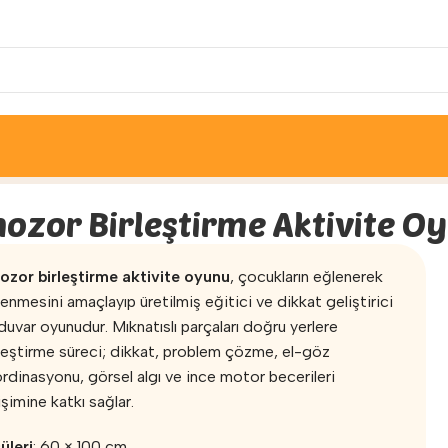
ları
»
Dinozor Birleştirme Aktivite Oyunu
nozor Birleştirme Aktivite O
ozor birleştirme aktivite oyunu
, çocukların eğlenerek
enmesini amaçlayıp üretilmiş eğitici ve dikkat geliştirici
 duvar oyunudur. Mıknatıslı parçaları doğru yerlere
leştirme süreci; dikkat, problem çözme, el-göz
rdinasyonu, görsel algı ve ince motor becerileri
işimine katkı sağlar.
üleri
: 60 × 100 cm.