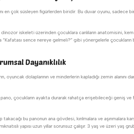
ı en çok süsleyen figürlerden biridir. Bu duvar oyunu, sadece bi
inozor iskeleti üzerinden çocuklara canlıların anatomisini, kemik yap
a “Kafatası sence nereye gelmeli?” gibi yönergelerle çocukların 
umsal Dayanıklılık
ın, oyuncak dolaplarının ve minderlerin kapladığı zemin alanını da
no, çocukların ayakta durarak rahatça erişebileceği geniş ve fera
takacağı bu panonun ana gövdesi, kırılmalara ve aşınmalara kar
knatıslı yapısı uzun yıllar sorunsuz çalışır. 3 yaş ve üzeri yaş g