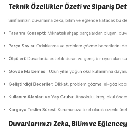
Teknik Özellikler Özeti ve Sipariş De
Sınıflarınızın duvarlarına zeka, bilim ve eğlence katacak bu d
Tasarım Konsepti:
Mıknatıslı ahşap parçalardan oluşan, duva
Parça Sayısı:
Odaklanma ve problem çözme becerilerini des
Ölçüleri:
Duvarlarda estetik duran ve geniş bir oyun alanı s
Gövde Malzemesi:
Uzun yıllar yoğun okul kullanımına day
Geliştirdiği Beceriler:
Dikkat, problem çözme, el-göz koord
Kullanım Alanları ve Yaş Grubu:
Anaokulu, kreş, okul öncesi
Kargoya Teslim Süresi:
Kurumunuza özel olarak özenle üreti
Duvarlarınızı Zeka, Bilim ve Eğlence