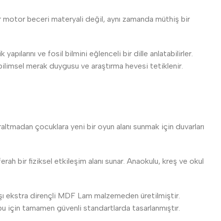
r motor beceri materyali değil, aynı zamanda müthiş bir
ılarını ve fosil bilmini eğlenceli bir dille anlatabilirler.
bilimsel merak duygusu ve araştırma hevesi tetiklenir.
raltmadan çocuklara yeni bir oyun alanı sunmak için duvarları
h bir fiziksel etkileşim alanı sunar. Anaokulu, kreş ve okul
şı ekstra dirençli MDF Lam malzemeden üretilmiştir.
rubu için tamamen güvenli standartlarda tasarlanmıştır.