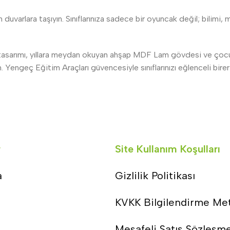
varlara taşıyın. Sınıflarınıza sadece bir oyuncak değil; bilimi
ı tasarımı, yıllara meydan okuyan ahşap MDF Lam gövdesi ve çocu
Yengeç Eğitim Araçları güvencesiyle sınıflarınızı eğlenceli birer 
r
Site Kullanım Koşulları
a
Gizlilik Politikası
KVKK Bilgilendirme Me
Mesafeli Satış Sözleşm