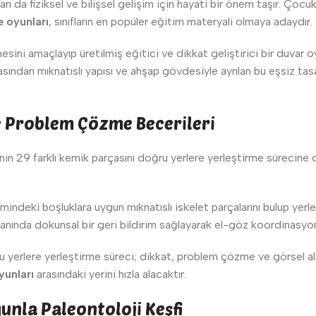
ı da fiziksel ve bilişsel gelişim için hayati bir önem taşır. Çocu
e oyunları
, sınıfların en popüler eğitim materyali olmaya adaydır.
ini amaçlayıp üretilmiş eğitici ve dikkat geliştirici bir duvar 
sından mıknatıslı yapısı ve ahşap gövdesiyle ayrılan bu eşsiz tas
ve Problem Çözme Becerileri
in 29 farklı kemik parçasını doğru yerlere yerleştirme sürecine 
ndeki boşluklara uygun mıknatıslı iskelet parçalarını bulup yerleş
a anında dokunsal bir geri bildirim sağlayarak el-göz koordinasyon
ru yerlere yerleştirme süreci; dikkat, problem çözme ve görsel al
yunları
arasındaki yerini hızla alacaktır.
yunla Paleontoloji Keşfi