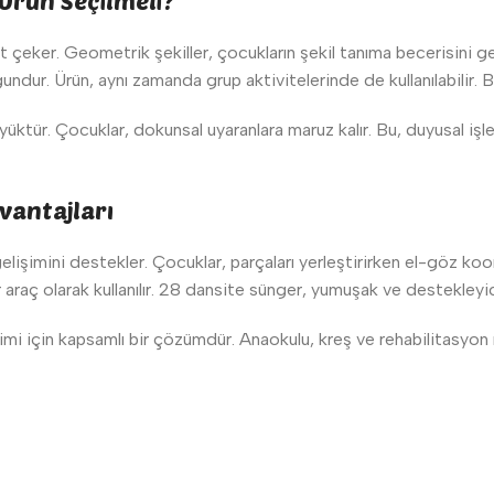
Ürün Seçilmeli?
 çeker. Geometrik şekiller, çocukların şekil tanıma becerisini geli
undur. Ürün, aynı zamanda grup aktivitelerinde de kullanılabilir. B
üktür. Çocuklar, dokunsal uyaranlara maruz kalır. Bu, duyusal işleml
vantajları
işimini destekler. Çocuklar, parçaları yerleştirirken el-göz koor
ir araç olarak kullanılır. 28 dansite sünger, yumuşak ve destekleyi
imi için kapsamlı bir çözümdür. Anaokulu, kreş ve rehabilitasyon