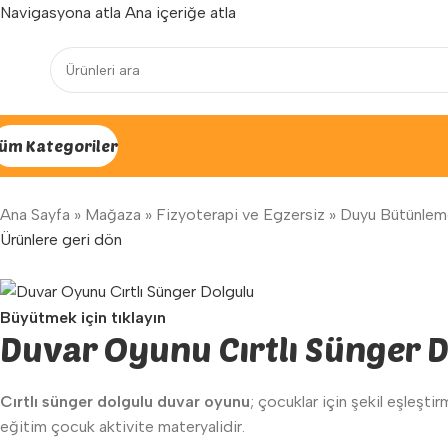
Navigasyona atla
Ana içeriğe atla
Yenilenen arayüzümüz ile hizmetinizdeyiz...
üm Kategoriler
Ana Sayfa
»
Mağaza
»
Fizyoterapi ve Egzersiz
»
Duyu Bütünlem
Ürünlere geri dön
Büyütmek için tıklayın
Duvar Oyunu Cırtlı Sünger 
Cırtlı sünger dolgulu duvar oyunu
; çocuklar için şekil eşleşt
eğitim çocuk aktivite materyalidir.