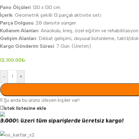
Pano Ölçüleri
: 130 x 130 cm.
İçerik
: Geometrik şekilli 13 parçalı aktivite seti.
Parça Dolgusu
: 28 dansite sünger.
Kullanım Alanları
: Anaokulu, kreş, özel eğitim ve rehabilitasyon 
Gelişim Alanları
: Dikkat gelişimi, duyusal bütünleme, taktil/dok
Kargo Gönderim Süresi
: 7 Gün. (Üretim)
12,100.00
₺
-
+
11
Şu anda bu ürünü izleyen kişiler var!
İstek listesine ekle
3.000₺ üzeri tüm siparişlerde ücretsiz kargo!