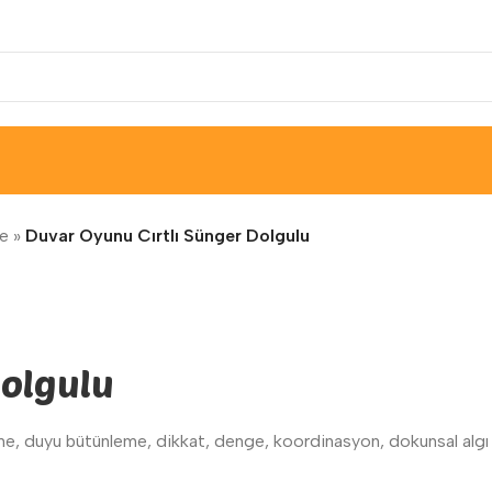
e
»
Duvar Oyunu Cırtlı Sünger Dolgulu
Dolgulu
irme, duyu bütünleme, dikkat, denge, koordinasyon, dokunsal alg