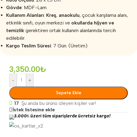
Gövde
: MDF-Lam.
Kullanım Alanları
:
Kreş
,
anaokulu
, çocuk karşılama alanı,
etkinlik sınıfı, oyun merkezi ve
okullarda hijyen ve
temizlik
gerektiren ortak kullanım alanlarında tercih
edilebilir.
Kargo Teslim Süresi
: 7 Gün. (Üretim)
3,350.00
₺
-
+
Sepete Ekle
17
Şu anda bu ürünü izleyen kişiler var!
İstek listesine ekle
3.000₺ üzeri tüm siparişlerde ücretsiz kargo!