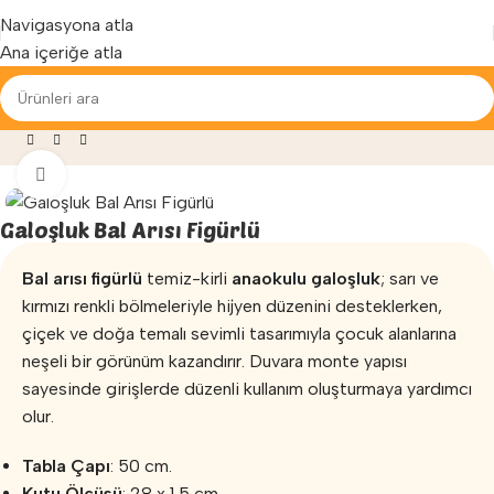
Yenilenen arayüzümüz ile hizmetinizdeyiz...
Navigasyona atla
Ana içeriğe atla
»
Mağaza
»
Anaokulu Malzemeleri
»
Galoşluk Bal Arısı Figürlü
Büyütmek için tıklayın
Galoşluk Bal Arısı Figürlü
Bal arısı figürlü
temiz-kirli
anaokulu galoşluk
; sarı ve
kırmızı renkli bölmeleriyle hijyen düzenini desteklerken,
çiçek ve doğa temalı sevimli tasarımıyla çocuk alanlarına
neşeli bir görünüm kazandırır. Duvara monte yapısı
sayesinde girişlerde düzenli kullanım oluşturmaya yardımcı
olur.
Tabla Çapı
: 50 cm.
Kutu Ölçüsü
: 28 x 1,5 cm.