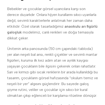
Bebekler ve çocuklar görsel uyarıcılara karşı son
derece duyarlıdır. Onlara hijyen kurallarını sıkıcı uyarılarla
değil, sevimli karakterlerle anlatmak her zaman daha
etkilidir. Özel olarak tasarladığımız
anaokulu arı figürlü
galoşluk
modelimiz, canlı renkleri ve doğa temasıyla
dikkat çeker.
Ünitenin arka panosunda (50 cm çapındaki tabloda)
yer alan neşeli bal arısı, renkli çiçekler ve sevimli mantar
figürleri, kuruma ilk kez adım atan ve ayrılık kaygısı
yaşayan çocukların bile ilgisini çekerek onları rahatlatır.
Sarı ve kırmızı gibi sıcak renklerin bir arada kullanıldığı bu
tasarım, çocukların görsel hafızasında “okulum temiz ve
neşeli bir yer” algısını güçlendirir. Bu sayede galoş
giyme rutini, veliler ve çocuklar için sıkıcı bir kural
olmaktan çıkıp eğlenceli bir karşılama ritüeline dönüşür.