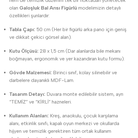
hem de temizlik düzenini tek bir noktadan yönetecek
olan
Galoşluk Bal Arısı Figürlü
modelimizin detaylı
özellikleri şunlardır:
Tabla Çapı:
50 cm (Her bir figürlü arka pano için geniş
ve dikkat çekici görsel alan).
Kutu Ölçüsü:
28 x 1,5 cm (Dar alanlarda bile mekanı
boğmayan, ergonomik ve yer kazandıran kutu formu).
Gövde Malzemesi:
Birinci sınıf, kolay silinebilir ve
darbelere dayanıklı MDF-Lam.
Tasarım Detayı:
Duvara monte edilebilir sistem, ayrı
“TEMİZ” ve “KİRLİ” hazneleri.
Kullanım Alanları:
Kreş, anaokulu, çocuk karşılama
alanı, etkinlik sınıfı, kapalı oyun merkezi ve okullarda
hijyen ve temizlik gerektiren tüm ortak kullanım