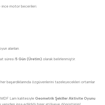
 ince motor becerileri.
yun alanları.
mat süresi
5 Gün (Üretim)
olarak belirlenmiştir.
 her başardıklarında özgüvenlerini tazeleyecekleri ortamlar
an MDF Lam kalitesiyle
Geometrik Şekiller Aktivite Oyunu
n yeniden inşa edildiği birer atölyeye dönüştürün!