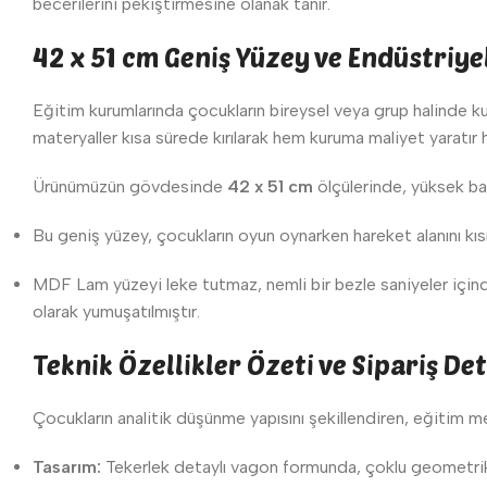
becerilerini pekiştirmesine olanak tanır.
42 x 51 cm Geniş Yüzey ve Endüstriye
Eğitim kurumlarında çocukların bireysel veya grup halinde ku
materyaller kısa sürede kırılarak hem kuruma maliyet yaratır 
Ürünümüzün gövdesinde
42 x 51 cm
ölçülerinde, yüksek bas
Bu geniş yüzey, çocukların oyun oynarken hareket alanını kıs
MDF Lam yüzeyi leke tutmaz, nemli bir bezle saniyeler içinde 
olarak yumuşatılmıştır.
Teknik Özellikler Özeti ve Sipariş De
Çocukların analitik düşünme yapısını şekillendiren, eğitim me
Tasarım:
Tekerlek detaylı vagon formunda, çoklu geometrik 