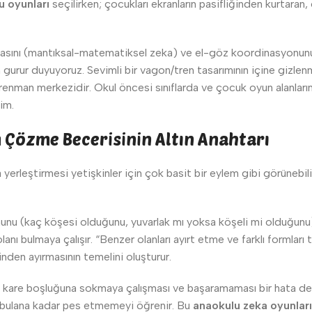
u oyunları
seçilirken; çocukları ekranların pasifliğinden kurtaran
kasını (mantıksal-matematiksel zeka) ve el-göz koordinasyonunu 
urur duyuyoruz. Sevimli bir vagon/tren tasarımının içine gizlen
renman merkezidir. Okul öncesi sınıflarda ve çocuk oyun alanlar
im.
m Çözme Becerisinin Altın Anahtarı
na yerleştirmesi yetişkinler için çok basit bir eylem gibi görüneb
unu (kaç köşesi olduğunu, yuvarlak mı yoksa köşeli mi olduğunu) 
anı bulmaya çalışır. “Benzer olanları ayırt etme ve farklı formla
rinden ayırmasının temelini oluşturur.
are boşluğuna sokmaya çalışması ve başaramaması bir hata deği
nı bulana kadar pes etmemeyi öğrenir. Bu
anaokulu zeka oyunları