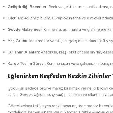
Geliştirdiği Beceriler:
Renk ve şekil tanıma, sınıflandırma,
Ölçüleri:
42 cm x 51 cm. (Grup oyunlarına ve bireysel odakl
Gövde Malzemesi:
Kırılmalara, aşınmalara ve çizilmelere kar
Yaş Grubu:
İnce motor ve bilişsel gelişimin hızlandığı
3 yaş
Kullanım Alanları:
Anaokulu, kreş, okul öncesi sınıflar, özel
Kargo Teslim Süresi:
Kurumunuzun veya şahsınızın siparişin
Eğlenirken Keşfeden Keskin Zihinler Y
Çocukları sadece bilgiye maruz bırakmak yerine, o bilgiyi ke
sunun. Gerçek öğrenme, çocuğun zihninin ve ellerinin aynı an
Görsel zekayı tetikleyen renkli tasarımı, ince motor beceri
modelimizi hemen sipariş verin. Yengeç Eğitim Araçları güve