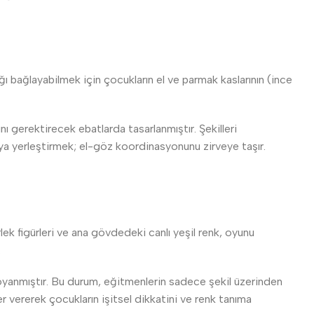
bağlayabilmek için çocukların el ve parmak kaslarının (ince
ı gerektirecek ebatlarda tasarlanmıştır. Şekilleri
ya yerleştirmek; el-göz koordinasyonunu zirveye taşır.
ek figürleri ve ana gövdedeki canlı yeşil renk, oyunu
.
le boyanmıştır. Bu durum, eğitmenlerin sadece şekil üzerinden
r vererek çocukların işitsel dikkatini ve renk tanıma