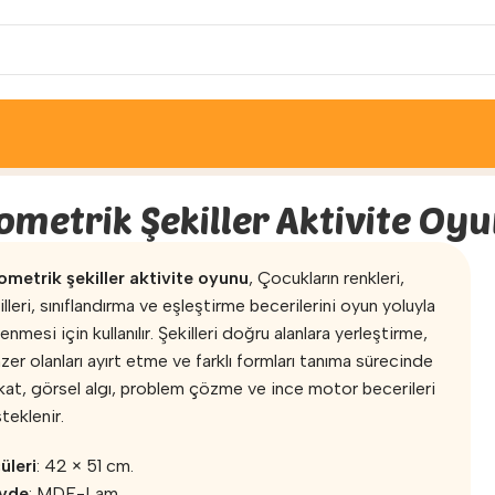
ekiller Aktivite Oyunu
ometrik Şekiller Aktivite Oy
metrik şekiller aktivite oyunu
, Çocukların renkleri,
illeri, sınıflandırma ve eşleştirme becerilerini oyun yoluyla
enmesi için kullanılır. Şekilleri doğru alanlara yerleştirme,
zer olanları ayırt etme ve farklı formları tanıma sürecinde
kat, görsel algı, problem çözme ve ince motor becerileri
teklenir.
üleri
: 42 × 51 cm.
vde
: MDF-Lam.