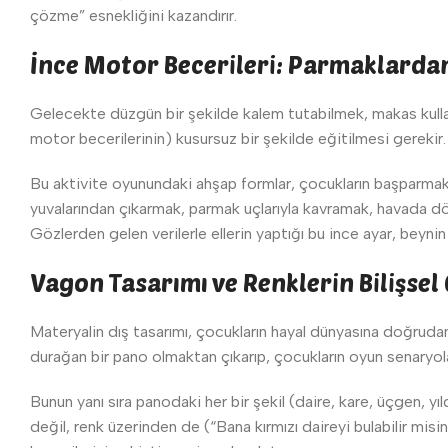
çözme” esnekliğini kazandırır.
İnce Motor Becerileri: Parmaklarda
Gelecekte düzgün bir şekilde kalem tutabilmek, makas kulla
motor becerilerinin) kusursuz bir şekilde eğitilmesi gerekir.
Bu aktivite oyunundaki ahşap formlar, çocukların başparmak ve
yuvalarından çıkarmak, parmak uçlarıyla kavramak, havada dö
Gözlerden gelen verilerle ellerin yaptığı bu ince ayar, beynin
Vagon Tasarımı ve Renklerin Bilişsel
Materyalin dış tasarımı, çocukların hayal dünyasına doğrudan
durağan bir pano olmaktan çıkarıp, çocukların oyun senaryoları
Bunun yanı sıra panodaki her bir şekil (daire, kare, üçgen, yı
değil, renk üzerinden de (“Bana kırmızı daireyi bulabilir mis