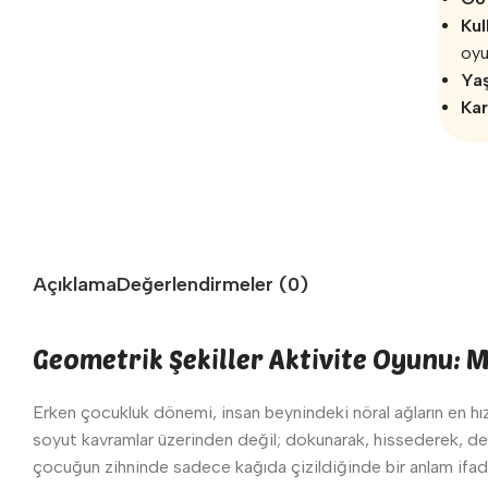
Kul
oyu
Ya
Kar
Açıklama
Değerlendirmeler (0)
Geometrik Şekiller Aktivite Oyunu: 
Erken çocukluk dönemi, insan beynindeki nöral ağların en hızlı
soyut kavramlar üzerinden değil; dokunarak, hissederek, den
çocuğun zihninde sadece kağıda çizildiğinde bir anlam ifade e