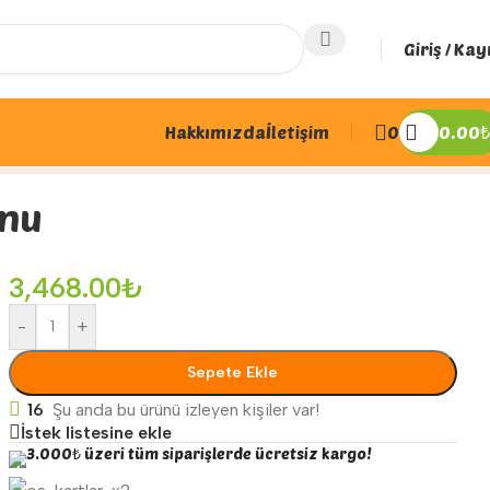
Giriş / Kay
Hakkımızda
İletişim
0
0.00
₺
unu
3,468.00
₺
-
+
Sepete Ekle
16
Şu anda bu ürünü izleyen kişiler var!
İstek listesine ekle
3.000₺ üzeri tüm siparişlerde ücretsiz kargo!