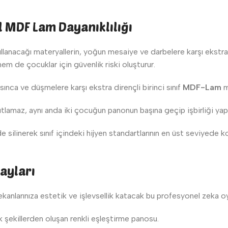
l MDF Lam Dayanıklılığı
llanacağı materyallerin, yoğun mesaiye ve darbelere karşı ekstra d
hem de çocuklar için güvenlik riski oluşturur.
ınca ve düşmelere karşı ekstra dirençli birinci sınıf
MDF-Lam
m
ıtlamaz, aynı anda iki çocuğun panonun başına geçip işbirliği yap
silinerek sınıf içindeki hijyen standartlarının en üst seviyede ko
tayları
kanlarınıza estetik ve işlevsellik katacak bu profesyonel zeka oyu
şekillerden oluşan renkli eşleştirme panosu.