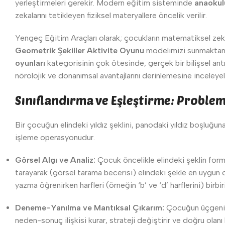
yerleştirmeleri gerekir. Modern eğitim sisteminde
anaokul
zekalarını tetikleyen fiziksel materyallere öncelik verilir.
Yengeç Eğitim Araçları olarak; çocukların matematiksel ze
Geometrik Şekiller Aktivite Oyunu
modelimizi sunmaktan g
oyunları
kategorisinin çok ötesinde, gerçek bir bilişsel ant
nörolojik ve donanımsal avantajlarını derinlemesine inceleyel
Sınıflandırma ve Eşleştirme: Proble
Bir çocuğun elindeki yıldız şeklini, panodaki yıldız boşluğu
işleme operasyonudur.
Görsel Algı ve Analiz:
Çocuk öncelikle elindeki şeklin form
tarayarak (görsel tarama becerisi) elindeki şekle en uygun ol
yazma öğrenirken harfleri (örneğin ‘b’ ve ‘d’ harflerini) birbi
Deneme-Yanılma ve Mantıksal Çıkarım:
Çocuğun üçgeni k
neden-sonuç ilişkisi kurar, strateji değiştirir ve doğru ola