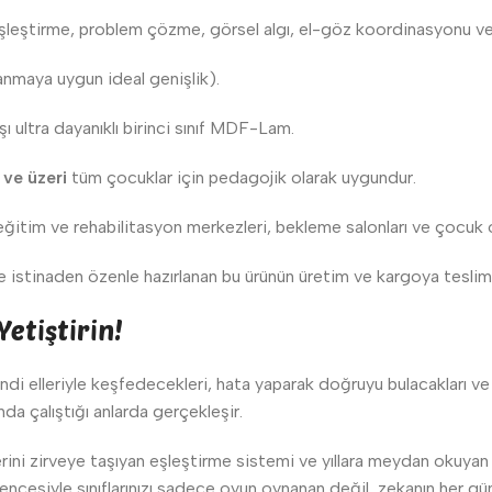
 eşleştirme, problem çözme, görsel algı, el-göz koordinasyonu ve
anmaya uygun ideal genişlik).
şı ultra dayanıklı birinci sınıf MDF-Lam.
 ve üzeri
tüm çocuklar için pedagojik olarak uygundur.
 eğitim ve rehabilitasyon merkezleri, bekleme salonları ve çocuk o
e istinaden özenle hazırlanan bu ürünün üretim ve kargoya tesli
etiştirin!
ndi elleriyle keşfedecekleri, hata yaparak doğruyu bulacakları ve
da çalıştığı anlarda gerçekleşir.
lerini zirveye taşıyan eşleştirme sistemi ve yıllara meydan okuy
ncesiyle sınıflarınızı sadece oyun oynanan değil, zekanın her gü