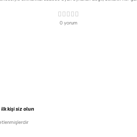
0 yorum
k kişi siz olun
retlenmişlerdir