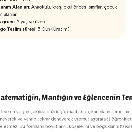
lanım Alanları
: Anaokulu, kreş, okul öncesi sınıflar, çocuk
n alanları.
ş grubu
: 3 yaş ve üzeri.
go Teslim süresi
: 5 Gün (Üretim)
Matematiğin, Mantığın ve Eğlencenin Te
 ve en yoğun şekilde örüldüğü, mantıksal çıkarımların temelinin at
eyerek ve yanılıp tekrar deneyerek (somutlaştırarak) öğrenirler.
tmez. Bu formların boyutlarını, köşelerini ve boşluklarını fizikse