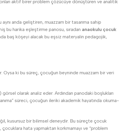
, onları aktif birer problem çözücüye dönüştüren ve analitik
aynı anda geliştiren, muazzam bir tasarıma sahip
miş bu harika eşleştirme panosu, sıradan
anaokulu çocuk
ında baş köşeyi alacak bu eşsiz materyalin pedagojik,
ilir. Oysa ki bu süreç, çocuğun beyninde muazzam bir veri
görsel olarak analiz eder. Ardından panodaki boşlukları
rı tanıma” süreci, çocuğun ileriki akademik hayatında okuma-
l, kusursuz bir bilimsel deneydir. Bu süreçte çocuk
, çocuklara hata yapmaktan korkmamayı ve “problem