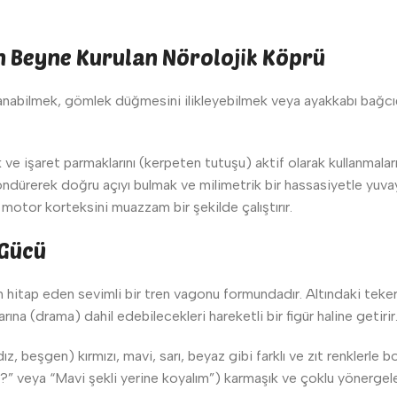
n Beyne Kurulan Nörolojik Köprü
nabilmek, gömlek düğmesini ilikleyebilmek veya ayakkabı bağcığı 
 işaret parmaklarını (kerpeten tutuşu) aktif olarak kullanmaların
ndürerek doğru açıyı bulmak ve milimetrik bir hassasiyetle yuva
 motor korteksini muazzam bir şekilde çalıştırır.
 Gücü
 hitap eden sevimli bir tren vagonu formundadır. Altındaki tekerl
na (drama) dahil edebilecekleri hareketli bir figür haline getirir
ldız, beşgen) kırmızı, mavi, sarı, beyaz gibi farklı ve zıt renkler
in?” veya “Mavi şekli yerine koyalım”) karmaşık ve çoklu yönergele