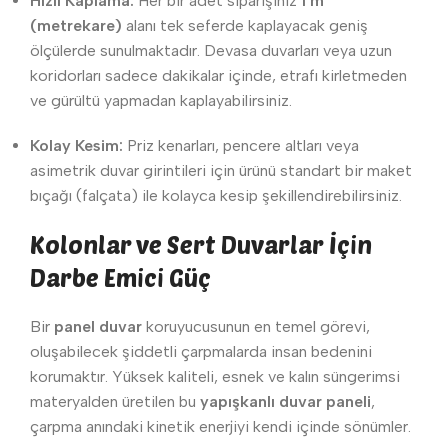
Hızlı Kaplama:
Her bir adet siparişiniz
1 m²
(metrekare)
alanı tek seferde kaplayacak geniş
ölçülerde sunulmaktadır. Devasa duvarları veya uzun
koridorları sadece dakikalar içinde, etrafı kirletmeden
ve gürültü yapmadan kaplayabilirsiniz.
Kolay Kesim:
Priz kenarları, pencere altları veya
asimetrik duvar girintileri için ürünü standart bir maket
bıçağı (falçata) ile kolayca kesip şekillendirebilirsiniz.
Kolonlar ve Sert Duvarlar İçin
Darbe Emici Güç
Bir
panel duvar
koruyucusunun en temel görevi,
oluşabilecek şiddetli çarpmalarda insan bedenini
korumaktır. Yüksek kaliteli, esnek ve kalın süngerimsi
materyalden üretilen bu
yapışkanlı duvar paneli
,
çarpma anındaki kinetik enerjiyi kendi içinde sönümler.