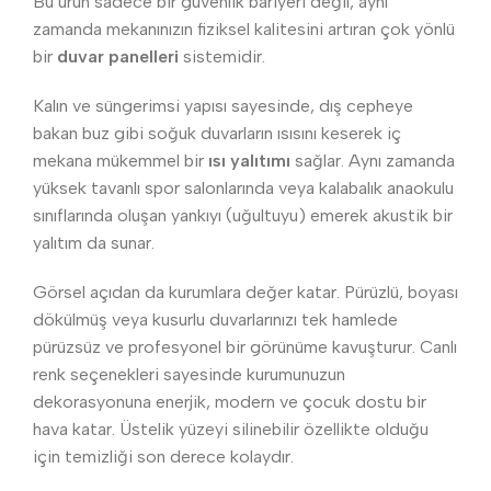
Bu ürün sadece bir güvenlik bariyeri değil, aynı
zamanda mekanınızın fiziksel kalitesini artıran çok yönlü
bir
duvar panelleri
sistemidir.
Kalın ve süngerimsi yapısı sayesinde, dış cepheye
bakan buz gibi soğuk duvarların ısısını keserek iç
mekana mükemmel bir
ısı yalıtımı
sağlar. Aynı zamanda
yüksek tavanlı spor salonlarında veya kalabalık anaokulu
sınıflarında oluşan yankıyı (uğultuyu) emerek akustik bir
yalıtım da sunar.
Görsel açıdan da kurumlara değer katar. Pürüzlü, boyası
dökülmüş veya kusurlu duvarlarınızı tek hamlede
pürüzsüz ve profesyonel bir görünüme kavuşturur. Canlı
renk seçenekleri sayesinde kurumunuzun
dekorasyonuna enerjik, modern ve çocuk dostu bir
hava katar. Üstelik yüzeyi silinebilir özellikte olduğu
için temizliği son derece kolaydır.