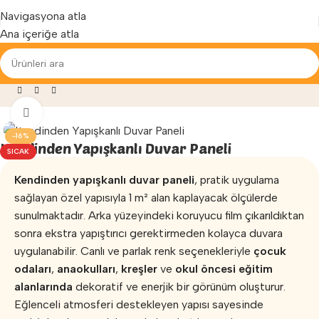
Yenilenen arayüzümüz ile hizmetinizdeyiz...
Navigasyona atla
Ana içeriğe atla
gzersiz
»
Tatami Minder
»
Kendinden Yapışkanlı Duvar Paneli
Büyütmek için tıklayın
-16%
Kendinden Yapışkanlı Duvar Paneli
SICAK
Kendinden yapışkanlı duvar paneli
, pratik uygulama
sağlayan özel yapısıyla 1 m² alan kaplayacak ölçülerde
sunulmaktadır. Arka yüzeyindeki koruyucu film çıkarıldıktan
sonra ekstra yapıştırıcı gerektirmeden kolayca duvara
uygulanabilir. Canlı ve parlak renk seçenekleriyle
çocuk
odaları
,
anaokulları
,
kreşler
ve
okul öncesi eğitim
alanlarında
dekoratif ve enerjik bir görünüm oluşturur.
Eğlenceli atmosferi destekleyen yapısı sayesinde