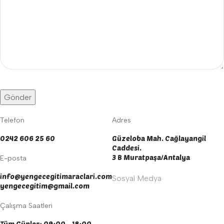
Telefon
Adres
0242 606 25 60
Güzeloba Mah. Cağlayangil
Caddesi.
3 B Muratpaşa/Antalya
E-posta
info@yengecegitimaraclari.com
Sosyal Medya
yengecegitim@gmail.com
Çalışma Saatleri
Tüm Günler: 09:00 - 18:00