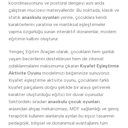
koordinasyonunu ve postüral dengeyi aynı anda
çalıştıran mucizevi materyallerdir. Bu noktada, klasik ve
statik
anaokulu oyunları
yerine, çocuklara kendi
karakterlerini yaratma ve mantıksal eşleştirmeler
yapma özgürlüğü sunan interaktif donanımlar, modern
eğitimin kalbini oluşturur.
Yengeç Eğitim Araçları olarak; çocukların hem günlük
yaşam becerilerini destekleyen hem de zihinsel
odaklanmalarını maksimuma çıkaran
Kıyafet Eşleştirme
Aktivite Oyunu
modelimizi beğeninize sunuyoruz.
Kıyafet eşleştirme aktivite oyunu, çocukların farklı
kıyafet parçalarını doğru şekilde bir araya getirerek
karakter oluşturduğu eğitici bir duvar oyunudur.
Sektördeki sıradan
anaokulu çocuk oyunları
arasından ahşap mekanizması, MDF sağlamlığı ve geniş
terapötik kullanım alanlarıyla ayrılan bu eşsiz tasarımın
pedagojik, bilişsel ve donanımsal avantajlarını tüm