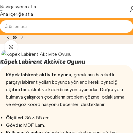
Yenilenen arayüzümüz ile hizmetinizdeyiz...
Navigasyona atla
Ana içeriğe atla
Egzersiz
»
Aktivite Oyunları
»
Köpek Labirent Aktivite Oyunu
Büyütmek için tıklayın
Köpek Labirent Aktivite Oyunu
Köpek labirent aktivite oyunu
, çocukların hareketli
parçayı labirent yolları boyunca yönlendirerek oynadığı
eğitici bir dikkat ve koordinasyon oyunudur. Doğru yolu
bulmaya çalışırken çocukların problem çözme, odaklanma
ve el-göz koordinasyonu becerileri desteklenir.
Ölçüleri
: 36 × 55 cm
Gövde
: MDF Lam.
Kullanım Alanları
: Anaokulu, kreş, okul öncesi eğitim