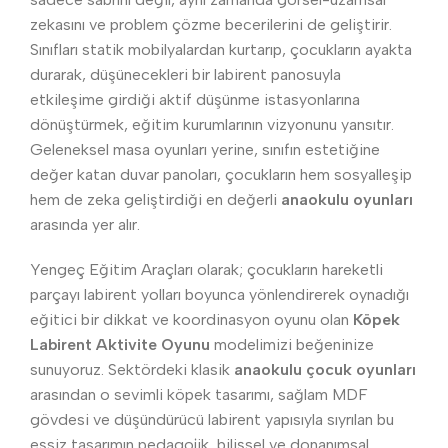
zekasını ve problem çözme becerilerini de geliştirir.
Sınıfları statik mobilyalardan kurtarıp, çocukların ayakta
durarak, düşünecekleri bir labirent panosuyla
etkileşime girdiği aktif düşünme istasyonlarına
dönüştürmek, eğitim kurumlarının vizyonunu yansıtır.
Geleneksel masa oyunları yerine, sınıfın estetiğine
değer katan duvar panoları, çocukların hem sosyalleşip
hem de zeka geliştirdiği en değerli
anaokulu oyunları
arasında yer alır.
Yengeç Eğitim Araçları olarak; çocukların hareketli
parçayı labirent yolları boyunca yönlendirerek oynadığı
eğitici bir dikkat ve koordinasyon oyunu olan
Köpek
Labirent Aktivite Oyunu
modelimizi beğeninize
sunuyoruz. Sektördeki klasik
anaokulu çocuk oyunları
arasından o sevimli köpek tasarımı, sağlam MDF
gövdesi ve düşündürücü labirent yapısıyla sıyrılan bu
eşsiz tasarımın pedagojik, bilişsel ve donanımsal