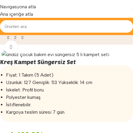
Yenilenen arayüzümüz ile hizmetinizdeyiz...
Navigasyona atla
Ana içeriğe atla
ri
»
Anaokulu Yatak ve Kampet
»
Kreş Kampet Süngersiz Set
Büyütmek için tıklayın
Kreş Kampet Süngersiz Set
Fiyat: 1 Takım (5 Adet)
Uzunluk: 127 Genişlik: 53 Yükseklik: 14 cm
İskelet: Profil boru.
Polyester kumaş
İstiflenebilir.
Kargoya teslim süresi 7 gün.