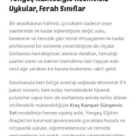
Uykular, Ferah Sınıflar
Bir anaokulunun kalitesi, çocukların sadece oyun
saatlerinde ne kadar eğlendiğiyle değil; uyku,
beslenme ve temizlik gibi temel ihtiyaçlarının ne kadar
profesyonel bir sistemle yönetildiğiyle de ölçülür.
Sınıflarınızı hantallaştıran, alanınızı daraltan, temizliği
saatler süren ve bakteri barındırma riski taşıyan eski
nesil ağır yatakları bir kenara bırakmanın vakti geldi.
Kurumunuza hem bütçe avantajı sağlayan ekonomik 5’li
paket sistemi, hem kolay temizlenebilir hijyenik
polyester yapısı hem de sınıflarınıza anında nefes aldıran
istiflenebilir mühendisliğiyle
Kreş Kampet Süngersiz
Set
modelimizi hemen sipariş edin. Yengeç Eğitim
Araçları’nın kurumsal güvencesiyle çocuklara huzurlu ve
ortopedik uykular, öğretmenlerinize ve temizlik
personelinize ise pratik, yorulmadan yönetebilecekleri