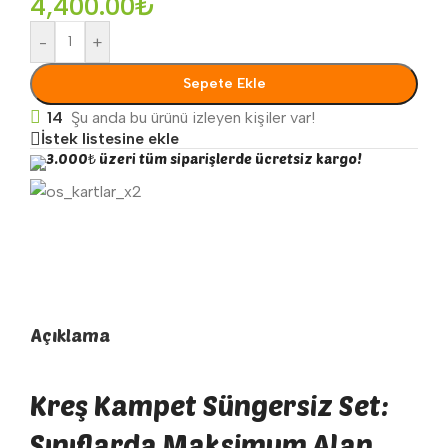
4,400.00
₺
-
+
Sepete Ekle
14
Şu anda bu ürünü izleyen kişiler var!
İstek listesine ekle
3.000₺ üzeri tüm siparişlerde ücretsiz kargo!
Açıklama
Kreş Kampet Süngersiz Set:
Sınıflarda Maksimum Alan,