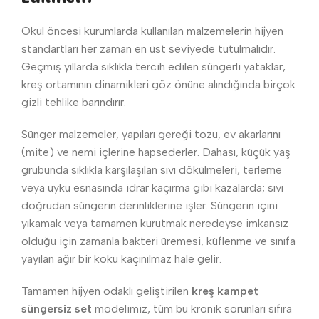
Okul öncesi kurumlarda kullanılan malzemelerin hijyen
standartları her zaman en üst seviyede tutulmalıdır.
Geçmiş yıllarda sıklıkla tercih edilen süngerli yataklar,
kreş ortamının dinamikleri göz önüne alındığında birçok
gizli tehlike barındırır.
Sünger malzemeler, yapıları gereği tozu, ev akarlarını
(mite) ve nemi içlerine hapsederler. Dahası, küçük yaş
grubunda sıklıkla karşılaşılan sıvı dökülmeleri, terleme
veya uyku esnasında idrar kaçırma gibi kazalarda; sıvı
doğrudan süngerin derinliklerine işler. Süngerin içini
yıkamak veya tamamen kurutmak neredeyse imkansız
olduğu için zamanla bakteri üremesi, küflenme ve sınıfa
yayılan ağır bir koku kaçınılmaz hale gelir.
Tamamen hijyen odaklı geliştirilen
kreş kampet
süngersiz set
modelimiz, tüm bu kronik sorunları sıfıra