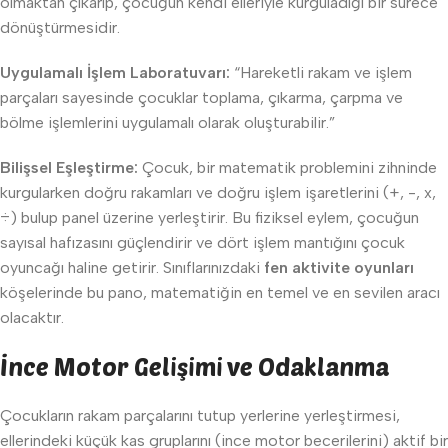
olmaktan çıkarıp, çocuğun kendi elleriyle kurguladığı bir sürece
dönüştürmesidir.
Uygulamalı İşlem Laboratuvarı:
“Hareketli rakam ve işlem
parçaları sayesinde çocuklar toplama, çıkarma, çarpma ve
bölme işlemlerini uygulamalı olarak oluşturabilir.”
Bilişsel Eşleştirme:
Çocuk, bir matematik problemini zihninde
kurgularken doğru rakamları ve doğru işlem işaretlerini (+, -, x,
÷) bulup panel üzerine yerleştirir. Bu fiziksel eylem, çocuğun
sayısal hafızasını güçlendirir ve dört işlem mantığını çocuk
oyuncağı haline getirir. Sınıflarınızdaki
fen aktivite oyunları
köşelerinde bu pano, matematiğin en temel ve en sevilen aracı
olacaktır.
İnce Motor Gelişimi ve Odaklanma
Çocukların rakam parçalarını tutup yerlerine yerleştirmesi,
ellerindeki küçük kas gruplarını (ince motor becerilerini) aktif bir