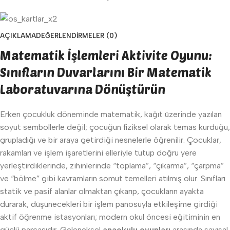
AÇIKLAMA
DEĞERLENDIRMELER (0)
Matematik İşlemleri Aktivite Oyunu:
Sınıfların Duvarlarını Bir Matematik
Laboratuvarına Dönüştürün
Erken çocukluk döneminde matematik, kağıt üzerinde yazılan
soyut sembollerle değil; çocuğun fiziksel olarak temas kurduğu,
grupladığı ve bir araya getirdiği nesnelerle öğrenilir. Çocuklar,
rakamları ve işlem işaretlerini elleriyle tutup doğru yere
yerleştirdiklerinde, zihinlerinde “toplama”, “çıkarma”, “çarpma”
ve “bölme” gibi kavramların somut temelleri atılmış olur. Sınıfları
statik ve pasif alanlar olmaktan çıkarıp, çocukların ayakta
durarak, düşünecekleri bir işlem panosuyla etkileşime girdiği
aktif öğrenme istasyonları; modern okul öncesi eğitiminin en
güçlü parçasıdır. Geleneksel
anaokulu oyunları
arasında sayısal