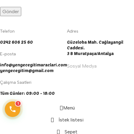
Telefon
Adres
0242 606 25 60
Güzeloba Mah. Cağlayangil
Caddesi.
3 B Muratpaşa/Antalya
E-posta
info@yengecegitimaraclari.com
Sosyal Medya
yengecegitim@gmail.com
Çalışma Saatleri
Tüm Günler: 09:00 - 18:00
1
Menü
İstek listesi
Sepet