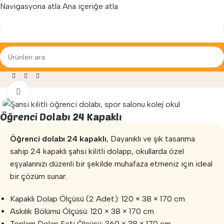
Navigasyona atla
Ana içeriğe atla
Yenilenen arayüzümüz ile hizmetinizdeyiz...
a
»
Okul ve Anaokulu Mobilyaları
»
Öğrenci Dolabı 24 Kapaklı
Büyütmek için tıklayın
Öğrenci Dolabı 24 Kapaklı
Öğrenci dolabı 24 kapaklı
, Dayanıklı ve şık tasarıma
sahip 24 kapaklı şahsi kilitli dolapp, okullarda özel
eşyalarınızı düzenli bir şekilde muhafaza etmeniz için ideal
bir çözüm sunar.
Kapaklı Dolap Ölçüsü (2 Adet): 120 × 38 × 170 cm
Askılık Bölümü Ölçüsü: 120 × 38 × 170 cm
Toplam Dolap Seti Ölçüsü: 360 × 38 × 170 cm