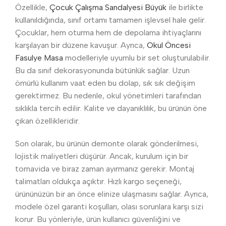
Özellikle,
Çocuk Çalışma Sandalyesi Büyük
ile birlikte
kullanıldığında, sınıf ortamı tamamen işlevsel hale gelir.
Çocuklar, hem oturma hem de depolama ihtiyaçlarını
karşılayan bir düzene kavuşur. Ayrıca,
Okul Öncesi
Fasulye Masa
modelleriyle uyumlu bir set oluşturulabilir.
Bu da sınıf dekorasyonunda bütünlük sağlar. Uzun
ömürlü kullanım vaat eden bu dolap, sık sık değişim
gerektirmez. Bu nedenle, okul yönetimleri tarafından
sıklıkla tercih edilir. Kalite ve dayanıklılık, bu ürünün öne
çıkan özellikleridir.
Son olarak, bu ürünün demonte olarak gönderilmesi,
lojistik maliyetleri düşürür. Ancak, kurulum için bir
tornavida ve biraz zaman ayırmanız gerekir. Montaj
talimatları oldukça açıktır. Hızlı kargo seçeneği,
ürününüzün bir an önce elinize ulaşmasını sağlar. Ayrıca,
modele özel garanti koşulları, olası sorunlara karşı sizi
korur. Bu yönleriyle, ürün kullanıcı güvenliğini ve