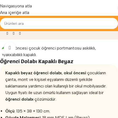
Yenilenen arayüzümüz ile hizmetinizdeyiz...
Navigasyona atla
Ana içeriğe atla
arı
»
Anaokulu Portmantoları
»
Öğrenci Dolabı Kapaklı Beyaz
Büyütmek için tıklayın
Öğrenci Dolabı Kapaklı Beyaz
Kapaklı beyaz öğrenci dolabı
,
okul öncesi
çocukların
çanta, mont ve kişisel eşyalarını düzenli şekilde
saklamasına yardımcı olan kullanışlı bir okul mobilyasıdır.
Uygun fiyatı ile uzun ömürlü kullanım sağlayan ideal bir
öğrenci dolabı
çözümüdür.
Ölçü
: 135 × 38 × 130 cm.
Gövde Malzemesi
: 18 mm MDF Lam (Beyaz)