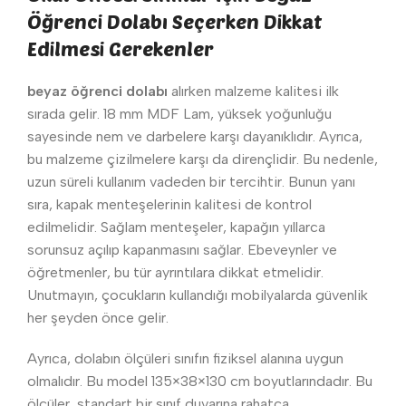
Öğrenci Dolabı Seçerken Dikkat
Edilmesi Gerekenler
beyaz öğrenci dolabı
alırken malzeme kalitesi ilk
sırada gelir. 18 mm MDF Lam, yüksek yoğunluğu
sayesinde nem ve darbelere karşı dayanıklıdır. Ayrıca,
bu malzeme çizilmelere karşı da dirençlidir. Bu nedenle,
uzun süreli kullanım vadeden bir tercihtir. Bunun yanı
sıra, kapak menteşelerinin kalitesi de kontrol
edilmelidir. Sağlam menteşeler, kapağın yıllarca
sorunsuz açılıp kapanmasını sağlar. Ebeveynler ve
öğretmenler, bu tür ayrıntılara dikkat etmelidir.
Unutmayın, çocukların kullandığı mobilyalarda güvenlik
her şeyden önce gelir.
Ayrıca, dolabın ölçüleri sınıfın fiziksel alanına uygun
olmalıdır. Bu model 135×38×130 cm boyutlarındadır. Bu
ölçüler, standart bir sınıf duvarına rahatça