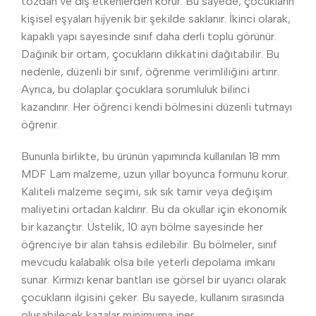
tozdan ve dış etkenlerden korur. Bu sayede, çocukların
kişisel eşyaları hijyenik bir şekilde saklanır. İkinci olarak,
kapaklı yapı sayesinde sınıf daha derli toplu görünür.
Dağınık bir ortam, çocukların dikkatini dağıtabilir. Bu
nedenle, düzenli bir sınıf, öğrenme verimliliğini artırır.
Ayrıca, bu dolaplar çocuklara sorumluluk bilinci
kazandırır. Her öğrenci kendi bölmesini düzenli tutmayı
öğrenir.
Bununla birlikte, bu ürünün yapımında kullanılan 18 mm
MDF Lam malzeme, uzun yıllar boyunca formunu korur.
Kaliteli malzeme seçimi, sık sık tamir veya değişim
maliyetini ortadan kaldırır. Bu da okullar için ekonomik
bir kazançtır. Üstelik, 10 ayrı bölme sayesinde her
öğrenciye bir alan tahsis edilebilir. Bu bölmeler, sınıf
mevcudu kalabalık olsa bile yeterli depolama imkanı
sunar. Kırmızı kenar bantları ise görsel bir uyarıcı olarak
çocukların ilgisini çeker. Bu sayede, kullanım sırasında
oluşabilecek kazalar minimuma iner.