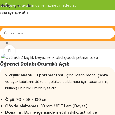
Yenilenen arayüzümüz ile hizmetinizdeyiz...
Navigasyona atla
Ana içeriğe atla
ları
»
Anaokulu Portmantoları
»
Öğrenci Dolabı Oturaklı Açık
Büyütmek için tıklayın
Öğrenci Dolabı Oturaklı Açık
2 kişilik anaokulu portmantosu
, çocukların mont, çanta
ve ayakkabılarını düzenli şekilde saklaması için tasarlanmış
kullanışlı bir okul mobilyasıdır.
Ölçü
: 70 × 58 × 130 cm
Gövde Malzemesi
: 18 mm MDF Lam (Beyaz)
Donanım
: Bölme içerisinde metal askılık, üst raf ve