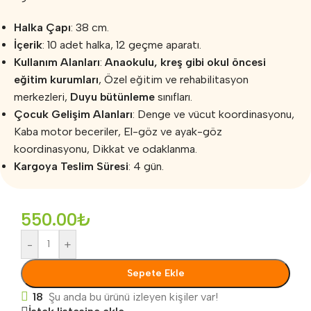
Halka Çapı
: 38 cm.
İçerik
: 10 adet halka, 12 geçme aparatı.
Kullanım Alanları
:
Anaokulu, kreş gibi okul öncesi
eğitim kurumları
, Özel eğitim ve rehabilitasyon
merkezleri,
Duyu bütünleme
sınıfları.
Çocuk Gelişim Alanları
: Denge ve vücut koordinasyonu,
Kaba motor beceriler, El-göz ve ayak-göz
koordinasyonu, Dikkat ve odaklanma.
Kargoya Teslim Süresi
: 4 gün.
550.00
₺
-
+
Sepete Ekle
18
Şu anda bu ürünü izleyen kişiler var!