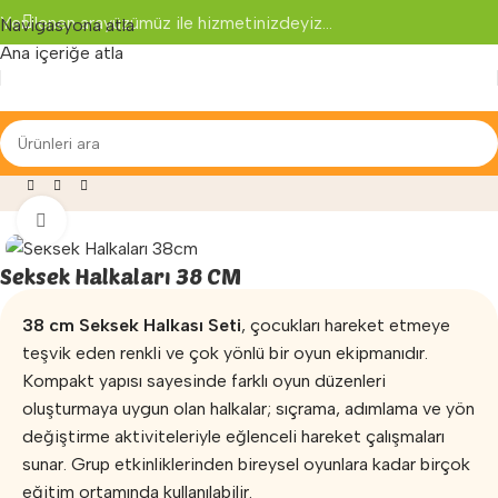
Yenilenen arayüzümüz ile hizmetinizdeyiz...
Navigasyona atla
Ana içeriğe atla
api ve Egzersiz
»
Duyu Bütünleme
»
Seksek Halkaları 38 CM
Büyütmek için tıklayın
Seksek Halkaları 38 CM
38 cm Seksek Halkası Seti
, çocukları hareket etmeye
teşvik eden renkli ve çok yönlü bir oyun ekipmanıdır.
Kompakt yapısı sayesinde farklı oyun düzenleri
oluşturmaya uygun olan halkalar; sıçrama, adımlama ve yön
değiştirme aktiviteleriyle eğlenceli hareket çalışmaları
sunar. Grup etkinliklerinden bireysel oyunlara kadar birçok
eğitim ortamında kullanılabilir.