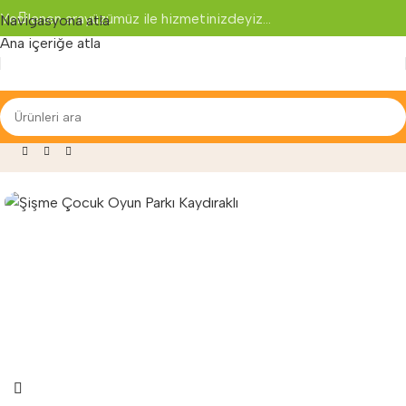
Yenilenen arayüzümüz ile hizmetinizdeyiz...
Navigasyona atla
Ana içeriğe atla
ları
»
Şişme Oyun Parkı
»
Şişme Çocuk Oyun Parkı Kaydıraklı