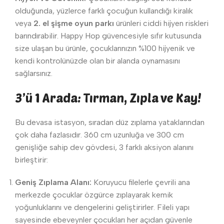
olduğunda, yüzlerce farklı çocuğun kullandığı kiralık
veya
2. el şişme oyun parkı
ürünleri ciddi hijyen riskleri
barındırabilir. Happy Hop güvencesiyle sıfır kutusunda
size ulaşan bu ürünle, çocuklarınızın %100 hijyenik ve
kendi kontrolünüzde olan bir alanda oynamasını
sağlarsınız.
3’ü 1 Arada: Tırman, Zıpla ve Kay!
Bu devasa istasyon, sıradan düz zıplama yataklarından
çok daha fazlasıdır. 360 cm uzunluğa ve 300 cm
genişliğe sahip dev gövdesi, 3 farklı aksiyon alanını
birleştirir:
Geniş Zıplama Alanı:
Koruyucu filelerle çevrili ana
merkezde çocuklar özgürce zıplayarak kemik
yoğunluklarını ve dengelerini geliştirirler. Fileli yapı
sayesinde ebeveynler çocukları her açıdan güvenle