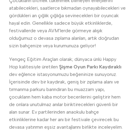
Çocukların bitmek tükenmek bilmeyen enerjilerini
atabilecekleri, saatlerce bıkmadan oynayabilecekleri ve
gördükleri an çığlık çığlığa sevinecekleri bir oyuncak
hayal edin. Genellikle sadece büyük etkinliklerde,
festivallerde veya AVM’lerde görmeye alışık
olduğumuz o devasa zıplama alanları, artık doğrudan
sizin bahçenize veya kurumunuza geliyor!
Yengeç Eğitim Araçları olarak; dünyaca ünlü Happy
Hop kalitesiyle üretilen
Şişme Oyun Parkı Kaydıraklı
dev eğlence istasyonumuzu beğeninize sunuyoruz.
İçerisinde dev bir kaydırak, geniş bir zıplama alanı ve
tırmanma parkuru barındıran bu muazzam yapı,
çocukların hem kaba motor becerilerini geliştirir hem
de onlara unutulmaz anılar biriktirecekleri güvenli bir
alan sunar. Ev partilerinden anaokulu bahçe
etkinliklerine kadar her anı bir festivale çevirecek bu
devasa yatırımın eşsiz avantajlarını birlikte inceleyelim.