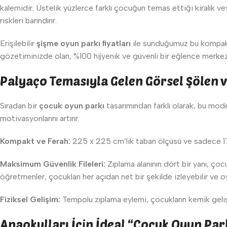
kalemidir. Üstelik yüzlerce farklı çocuğun temas ettiği kiralık v
riskleri barındırır.
Erişilebilir
şişme oyun parkı fiyatları
ile sunduğumuz bu kompakt 
gözetiminizde olan, %100 hijyenik ve güvenli bir eğlence merkezin
Palyaço Temasıyla Gelen Görsel Şölen v
Sıradan bir
çocuk oyun parkı
tasarımından farklı olarak, bu mod
motivasyonlarını artırır.
Kompakt ve Ferah:
225 x 225 cm’lik taban ölçüsü ve sadece 175 c
Maksimum Güvenlik Fileleri:
Zıplama alanının dört bir yanı, çoc
öğretmenler, çocukları her açıdan net bir şekilde izleyebilir ve oy
Fiziksel Gelişim:
Tempolu zıplama eylemi, çocukların kemik gelişi
Anaokulları İçin İdeal “Çocuk Oyun Pa