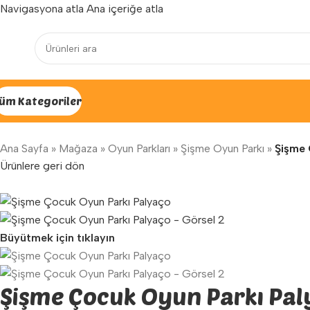
Navigasyona atla
Ana içeriğe atla
Yenilenen arayüzümüz ile hizmetinizdeyiz...
üm Kategoriler
Ana Sayfa
»
Mağaza
»
Oyun Parkları
»
Şişme Oyun Parkı
»
Şişme 
Ürünlere geri dön
Büyütmek için tıklayın
Şişme Çocuk Oyun Parkı Pa