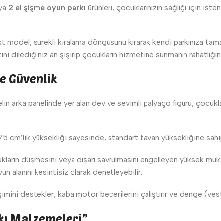
eya
2 el şişme oyun parkı
ürünleri, çocuklarınızın sağlığı için ist
model, sürekli kiralama döngüsünü kırarak kendi parkınıza tamam
i dilediğiniz an şişirip çocukların hizmetine sunmanın rahatlığını
e Güvenlik
elin arka panelinde yer alan dev ve sevimli palyaço figürü, çocuk
m’lik yüksekliği sayesinde, standart tavan yüksekliğine sahip kapa
ukların düşmesini veya dışarı savrulmasını engelleyen yüksek mukav
un alanını kesintisiz olarak denetleyebilir.
mini destekler, kaba motor becerilerini çalıştırır ve denge (ves
rkı Malzemeleri”