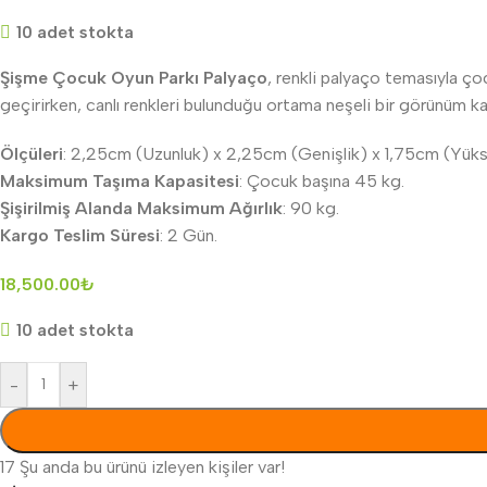
10 adet stokta
Şişme Çocuk Oyun Parkı Palyaço
, renkli palyaço temasıyla ço
geçirirken, canlı renkleri bulunduğu ortama neşeli bir görünüm kazan
Ölçüleri
: 2,25cm (Uzunluk) x 2,25cm (Genişlik) x 1,75cm (Yüks
Maksimum Taşıma Kapasitesi
: Çocuk başına 45 kg.
Şişirilmiş Alanda Maksimum Ağırlık
: 90 kg.
Kargo Teslim Süresi
: 2 Gün.
18,500.00
₺
10 adet stokta
-
+
17
Şu anda bu ürünü izleyen kişiler var!