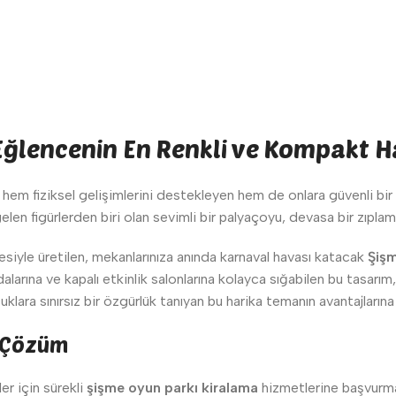
Eğlencenin En Renkli ve Kompakt H
 hem fiziksel gelişimlerini destekleyen hem de onlara güvenli bi
elen figürlerden biri olan sevimli bir palyaçoyu, devasa bir zıplama
iyle üretilen, mekanlarınıza anında karnaval havası katacak
Şiş
larına ve kapalı etkinlik salonlarına kolayca sığabilen bu tasarı
lara sınırsız bir özgürlük tanıyan bu harika temanın avantajlarına
ı Çözüm
er için sürekli
şişme oyun parkı kiralama
hizmetlerine başvurma