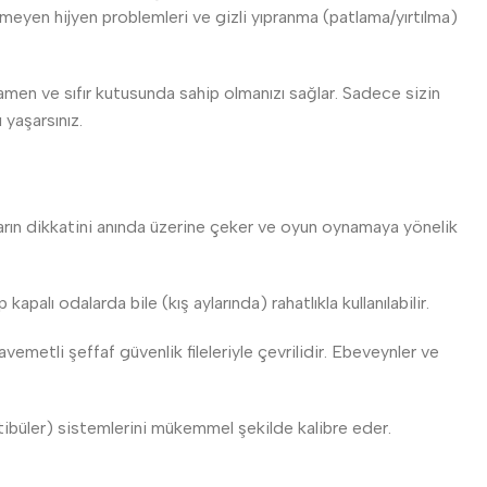
enmeyen hijyen problemleri ve gizli yıpranma (patlama/yırtılma)
en ve sıfır kutusunda sahip olmanızı sağlar. Sadece sizin
 yaşarsınız.
ların dikkatini anında üzerine çeker ve oyun oynamaya yönelik
lı odalarda bile (kış aylarında) rahatlıkla kullanılabilir.
emetli şeffaf güvenlik fileleriyle çevrilidir. Ebeveynler ve
tibüler) sistemlerini mükemmel şekilde kalibre eder.