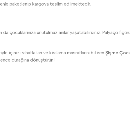
zenle paketlenip kargoya teslim edilmektedir.
 çocuklarınıza unutulmaz anılar yaşatabilirsiniz. Palyaço figürün
le içinizi rahatlatan ve kiralama masraflarını bitiren
Şişme Çocu
eğlence durağına dönüştürün!