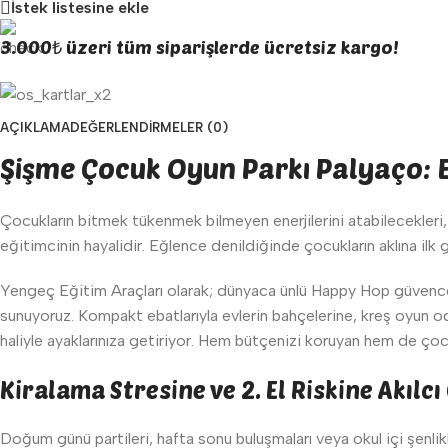
İstek listesine ekle
3.000₺ üzeri tüm siparişlerde ücretsiz kargo!
AÇIKLAMA
DEĞERLENDIRMELER (0)
Şişme Çocuk Oyun Parkı Palyaço: 
Çocukların bitmek tükenmek bilmeyen enerjilerini atabilecekleri,
eğitimcinin hayalidir. Eğlence denildiğinde çocukların aklına ilk g
Yengeç Eğitim Araçları olarak; dünyaca ünlü Happy Hop güvences
sunuyoruz. Kompakt ebatlarıyla evlerin bahçelerine, kreş oyun oda
haliyle ayaklarınıza getiriyor. Hem bütçenizi koruyan hem de çocuk
Kiralama Stresine ve 2. El Riskine Akılc
Doğum günü partileri, hafta sonu buluşmaları veya okul içi şenlikl