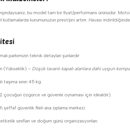
ışındaysanız, bu model tam bir fiyat/performans ürünüdür. Motorl
zel kutlamalarda kurumunuzun prestijini artırır. Havası indirildiğ
itesi
lı parkımızın teknik detayları şunlardır:
m (Yükseklik) –
Düşük tavanlı kapalı alanlara dahi uygun kompa
 taşıma sınırı 45 kg.
2 çocuğun özgürce ve güvenle oynaması için idealdir).
ı şeffaf güvenlik fileli ana zıplama merkezi.
etkinlik sınıfları ve doğum günü organizasyonları.