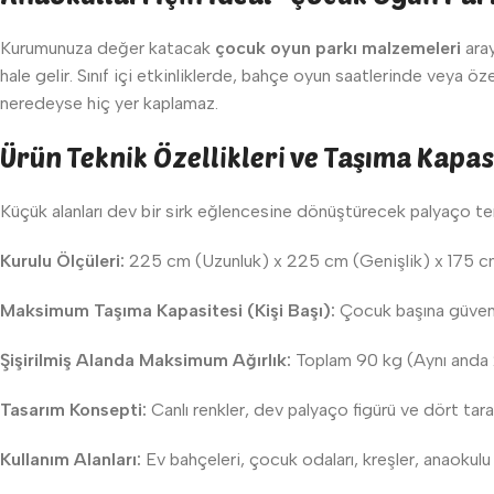
Kurumunuza değer katacak
çocuk oyun parkı malzemeleri
aray
hale gelir. Sınıf içi etkinliklerde, bahçe oyun saatlerinde veya ö
neredeyse hiç yer kaplamaz.
Ürün Teknik Özellikleri ve Taşıma Kapas
Küçük alanları dev bir sirk eğlencesine dönüştürecek palyaço tema
Kurulu Ölçüleri:
225 cm (Uzunluk) x 225 cm (Genişlik) x 175 c
Maksimum Taşıma Kapasitesi (Kişi Başı):
Çocuk başına güvenli
Şişirilmiş Alanda Maksimum Ağırlık:
Toplam 90 kg (Aynı anda 
Tasarım Konsepti:
Canlı renkler, dev palyaço figürü ve dört taraf
Kullanım Alanları:
Ev bahçeleri, çocuk odaları, kreşler, anaokulu 