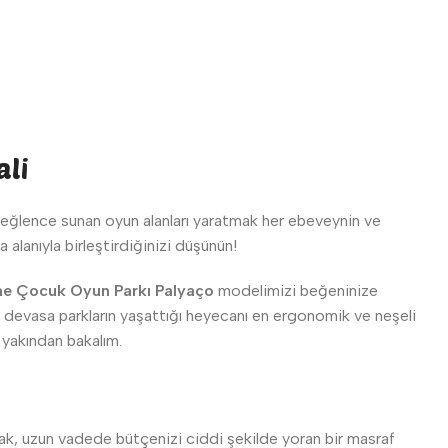
ali
r eğlence sunan oyun alanları yaratmak her ebeveynin ve
 alanıyla birleştirdiğinizi düşünün!
me Çocuk Oyun Parkı Palyaço
modelimizi beğeninize
m, devasa parkların yaşattığı heyecanı en ergonomik ve neşeli
 yakından bakalım.
k, uzun vadede bütçenizi ciddi şekilde yoran bir masraf