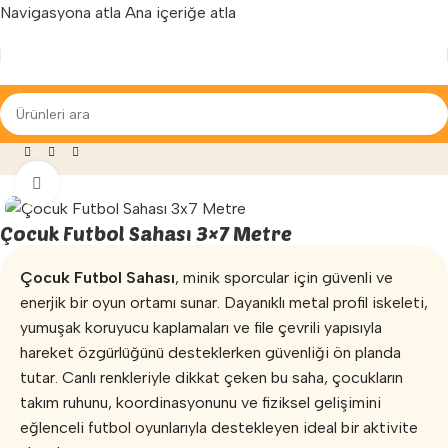
Navigasyona atla
Ana içeriğe atla
Yenilenen arayüzümüz ile hizmetinizdeyiz...
un Parkları
»
Oyun Havuzu
»
Çocuk Futbol Sahası 3×7 Metre
Büyütmek için tıklayın
Çocuk Futbol Sahası 3×7 Metre
Çocuk Futbol Sahası
, minik sporcular için güvenli ve
enerjik bir oyun ortamı sunar. Dayanıklı metal profil iskeleti,
yumuşak koruyucu kaplamaları ve file çevrili yapısıyla
hareket özgürlüğünü desteklerken güvenliği ön planda
tutar. Canlı renkleriyle dikkat çeken bu saha, çocukların
takım ruhunu, koordinasyonunu ve fiziksel gelişimini
eğlenceli futbol oyunlarıyla destekleyen ideal bir aktivite