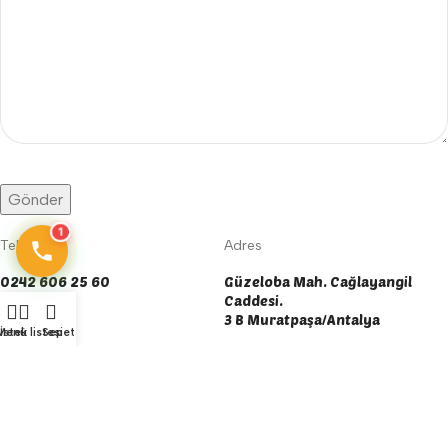
1
Telefon
Adres
0242 606 25 60
Güzeloba Mah. Cağlayangil
Caddesi.
3 B Muratpaşa/Antalya
E-posta
Menü
İstek listesi
Sepet
info@yengecegitimaraclari.com
Sosyal Medya
yengecegitim@gmail.com
Çalışma Saatleri