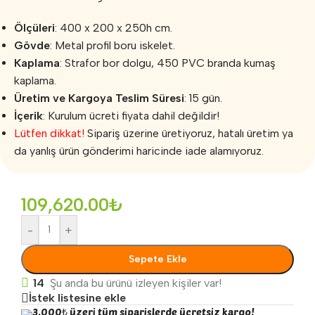
Ölçüleri
: 400 x 200 x 250h cm.
Gövde
: Metal profil boru iskelet.
Kaplama
: Strafor bor dolgu, 450 PVC branda kumaş
kaplama.
Üretim ve Kargoya Teslim Süresi
: 15 gün.
İçerik
: Kurulum ücreti fiyata dahil değildir!
Lütfen dikkat!
Sipariş üzerine üretiyoruz, hatalı üretim ya
da yanlış ürün gönderimi haricinde iade alamıyoruz.
109,620.00
₺
-
+
Sepete Ekle
14
Şu anda bu ürünü izleyen kişiler var!
İstek listesine ekle
3.000₺ üzeri tüm siparişlerde ücretsiz kargo!