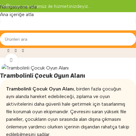
Yenilenen arayüzümüz ile hizmetinizdeyiz...
Navigasyona atla
Ana içeriğe atla
Oyun Parkları
»
Oyun Havuzu
»
Trambolinli Çocuk Oyun Alanı
Büyütmek için tıklayın
Trambolinli Çocuk Oyun Alanı
Trambolinli Çocuk Oyun Alanı
, birden fazla çocuğun
aynı alanda hareket edebileceği, zıplama ve oyun
aktivitelerini daha güvenli hale getirmek için tasarlanmış
file korumalı oyun ekipmanıdır. Çevresini saran yüksek file
paneller, çocukların oyun sırasında alan dışına çıkmasını
önlemeye yardımcı olurken içerinin dışarıdan rahatça takip
edilebilmesini sağlar.