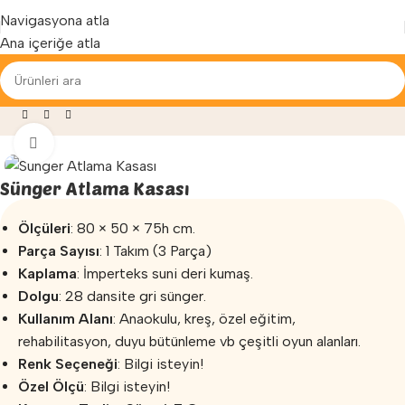
Yenilenen arayüzümüz ile hizmetinizdeyiz...
Navigasyona atla
Ana içeriğe atla
i ve Egzersiz
»
Sünger Oyun Grupları
»
Sünger Atlama Kasası
Büyütmek için tıklayın
Sünger Atlama Kasası
Ölçüleri
: 80 × 50 × 75h cm.
Parça Sayısı
: 1 Takım (3 Parça)
Kaplama
: İmperteks suni deri kumaş.
Dolgu
: 28 dansite gri sünger.
Kullanım Alanı
: Anaokulu, kreş, özel eğitim,
rehabilitasyon, duyu bütünleme vb çeşitli oyun alanları.
Renk Seçeneği
: Bilgi isteyin!
Özel Ölçü
: Bilgi isteyin!